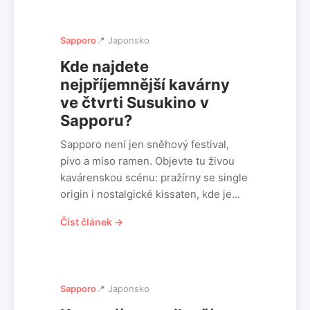
Sapporo
📍 Japonsko
Kde najdete
nejpříjemnější kavárny
ve čtvrti Susukino v
Sapporu?
Sapporo není jen sněhový festival,
pivo a miso ramen. Objevte tu živou
kavárenskou scénu: pražírny se single
origin i nostalgické kissaten, kde je...
Číst článek →
Sapporo
📍 Japonsko