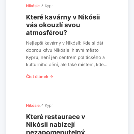
Nikósie
📍 Kypr
Které kavárny v Nikósii
vás okouzlí svou
atmosférou?
Nejlepší kavárny v Nikósii: Kde si dát
dobrou kávu Nikósie, hlavní město
Kypru, není jen centrem politického a
kulturního dění, ale také místem, kde...
Číst článek →
Nikósie
📍 Kypr
Které restaurace v
Nikósii nabízejí
nezapomenutelný