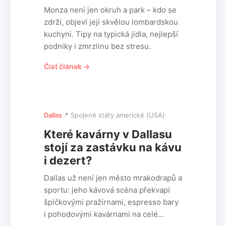
Monza není jen okruh a park – kdo se
zdrží, objeví její skvělou lombardskou
kuchyni. Tipy na typická jídla, nejlepší
podniky i zmrzlinu bez stresu.
Číst článek →
Dallas
📍 Spojené státy americké (USA)
Které kavárny v Dallasu
stojí za zastávku na kávu
i dezert?
Dallas už není jen město mrakodrapů a
sportu: jeho kávová scéna překvapí
špičkovými pražírnami, espresso bary
i pohodovými kavárnami na celé...