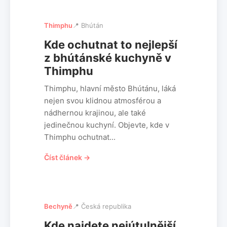
Thimphu
📍 Bhútán
Kde ochutnat to nejlepší
z bhútánské kuchyně v
Thimphu
Thimphu, hlavní město Bhútánu, láká
nejen svou klidnou atmosférou a
nádhernou krajinou, ale také
jedinečnou kuchyní. Objevte, kde v
Thimphu ochutnat...
Číst článek →
Bechyně
📍 Česká republika
Kde najdete nejútulnější