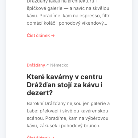
Drážďany lákají na architekturu i
špičkové galerie — a navíc na skvělou
kávu. Poradíme, kam na espresso, filtr,
domácí koláč i pohodový víkendový...
Číst článek →
Drážďany
📍 Německo
Které kavárny v centru
Drážďan stojí za kávu i
dezert?
Barokní Drážďany nejsou jen galerie a
Labe: překvapí i skvělou kavárenskou
scénou. Poradíme, kam na výběrovou
kávu, zákusek i pohodový brunch.
Číst článek →