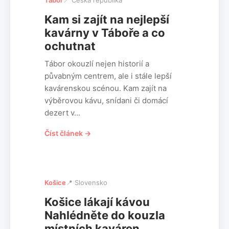
Tábor
📍 Česká republika
Kam si zajít na nejlepší
kavárny v Táboře a co
ochutnat
Tábor okouzlí nejen historií a
půvabným centrem, ale i stále lepší
kavárenskou scénou. Kam zajít na
výběrovou kávu, snídani či domácí
dezert v...
Číst článek →
Košice
📍 Slovensko
Košice lákají kávou
Nahlédněte do kouzla
místních kaváren