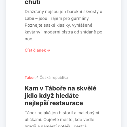
chuti
Drážďany nejsou jen barokní skvosty u
Labe – jsou i rájem pro gurmány.
Poznejte saské klasiky, vyhlášené
kavárny i moderní bistra od snídaně po
noc.
Číst článek →
Tábor
📍 Česká republika
Kam v Táboře na skvělé
jídlo když hledáte
nejlepší restaurace
Tábor neláká jen historií a malebnými
uličkami. Objevte město, kde vedle
hradů a náměstí potěší i pestrá