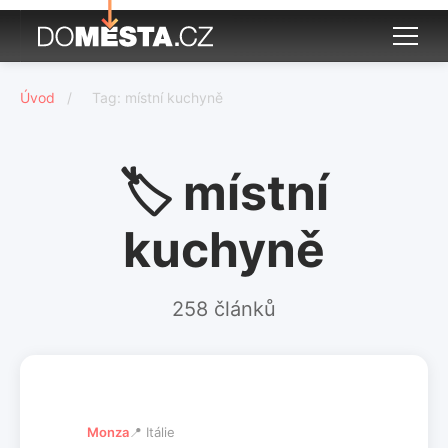
Úvod
/
Tag: místní kuchyně
🏷️ místní
kuchyně
258 článků
Monza
📍 Itálie