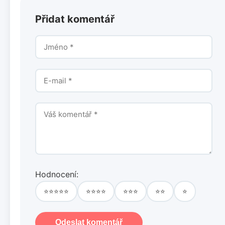
Přidat komentář
Hodnocení:
⭐⭐⭐⭐⭐
⭐⭐⭐⭐
⭐⭐⭐
⭐⭐
⭐
Odeslat komentář