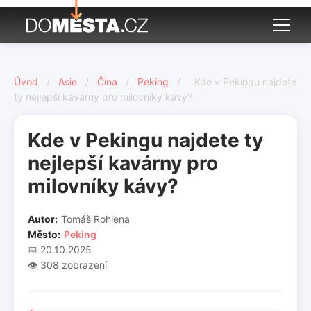
Úvod
/
Asie
/
Čína
/
Peking
/
Kde v Pekingu najdete
ty nejlepší kavárny pro milovníky kávy?
Kde v Pekingu najdete ty
nejlepší kavárny pro
milovníky kávy?
Autor:
Tomáš Rohlena
Město:
Peking
📅 20.10.2025
👁️ 308 zobrazení