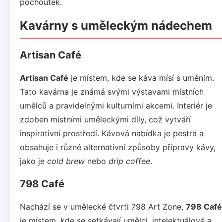
pochoutek.
Kavárny s uměleckým nádechem
Artisan Café
Artisan Café
je místem, kde se káva mísí s uměním.
Tato kavárna je známá svými výstavami místních
umělců a pravidelnými kulturními akcemi. Interiér je
zdoben místními uměleckými díly, což vytváří
inspirativní prostředí. Kávová nabídka je pestrá a
obsahuje i různé alternativní způsoby přípravy kávy,
jako je
cold brew
nebo
drip coffee
.
798 Café
Nachází se v umělecké čtvrti 798 Art Zone,
798 Café
je místem, kde se setkávají umělci, intelektuálové a