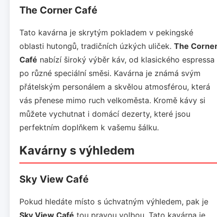
The Corner Café
Tato kavárna je skrytým pokladem v pekingské
oblasti hutongů, tradičních úzkých uliček.
The Corne
Café
nabízí široký výběr káv, od klasického espressa
po různé speciální směsi. Kavárna je známá svým
přátelským personálem a skvělou atmosférou, která
vás přenese mimo ruch velkoměsta. Kromě kávy si
můžete vychutnat i domácí dezerty, které jsou
perfektním doplňkem k vašemu šálku.
Kavárny s výhledem
Sky View Café
Pokud hledáte místo s úchvatným výhledem, pak je
Sky View Café
tou pravou volbou. Tato kavárna je