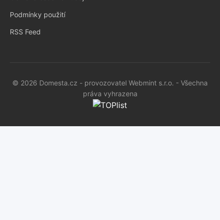
Podmínky použití
RSS Feed
© 2026 Domesta.cz - provozovatel Webmint s.r.o. - Všechna
práva vyhrazena