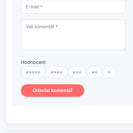
Hodnocení:
⭐⭐⭐⭐⭐
⭐⭐⭐⭐
⭐⭐⭐
⭐⭐
⭐
Odeslat komentář