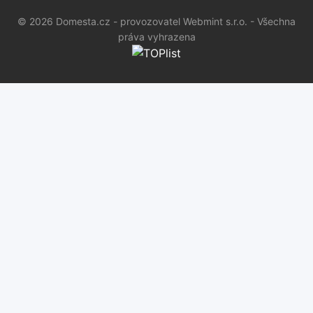
© 2026 Domesta.cz - provozovatel Webmint s.r.o. - Všechna
práva vyhrazena