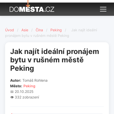
Úvod
/
Asie
/
Čína
/
Peking
/
Jak najít ideální
pronájem bytu v rušném městě Peking
Jak najít ideální pronájem
bytu v rušném městě
Peking
Autor:
Tomáš Rohlena
Město:
Peking
📅 20.10.2025
👁️ 332 zobrazení