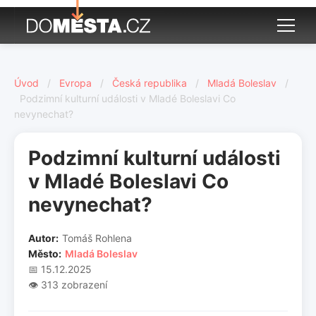
Úvod
/
Evropa
/
Česká republika
/
Mladá Boleslav
/
Podzimní kulturní události v Mladé Boleslavi Co
nevynechat?
Podzimní kulturní události
v Mladé Boleslavi Co
nevynechat?
Autor:
Tomáš Rohlena
Město:
Mladá Boleslav
📅 15.12.2025
👁️ 313 zobrazení