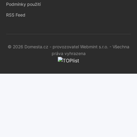
Podmínky použití
RSS Feed
© 2026 Domesta.cz - provozovatel Webmint s.r.o. - Všechna
práva vyhrazena