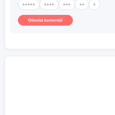
⭐⭐⭐⭐⭐
⭐⭐⭐⭐
⭐⭐⭐
⭐⭐
⭐
Odeslat komentář