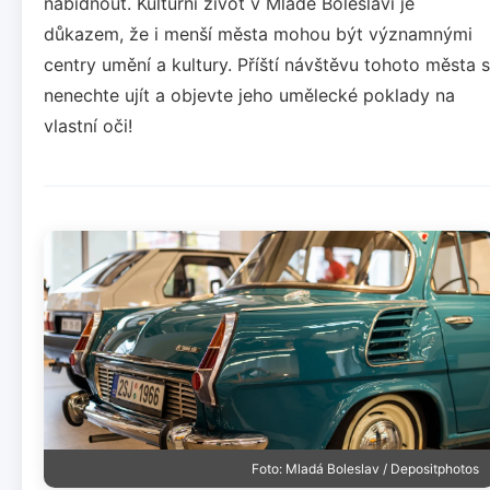
nabídnout. Kulturní život v Mladé Boleslavi je
důkazem, že i menší města mohou být významnými
centry umění a kultury. Příští návštěvu tohoto města s
nenechte ujít a objevte jeho umělecké poklady na
vlastní oči!
Foto: Mladá Boleslav / Depositphotos