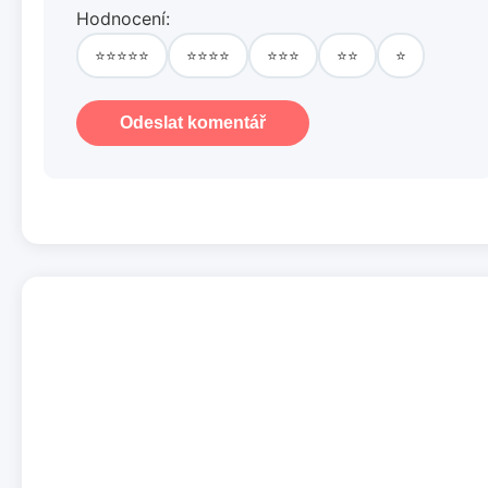
Hodnocení:
⭐⭐⭐⭐⭐
⭐⭐⭐⭐
⭐⭐⭐
⭐⭐
⭐
Odeslat komentář