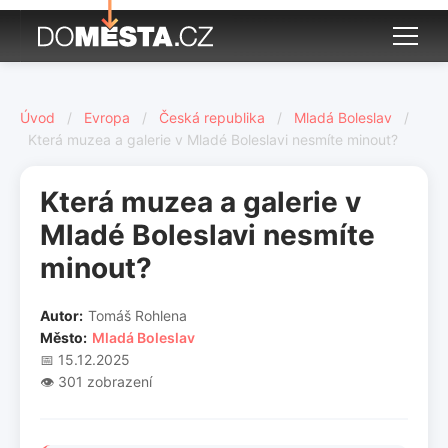
Úvod
/
Evropa
/
Česká republika
/
Mladá Boleslav
/
Která muzea a galerie v Mladé Boleslavi nesmíte minout?
Která muzea a galerie v
Mladé Boleslavi nesmíte
minout?
Autor:
Tomáš Rohlena
Město:
Mladá Boleslav
📅 15.12.2025
👁️ 301 zobrazení