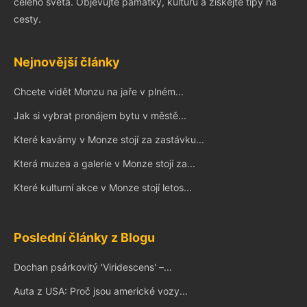
celého světa. Objevujte památky, kulturu a získejte tipy na
cesty.
Nejnovější články
Chcete vidět Monzu na jaře v plném...
Jak si vybrat pronájem bytu v městě...
Které kavárny v Monze stojí za zastávku...
Která muzea a galerie v Monze stojí za...
Které kulturní akce v Monze stojí letos...
Poslední články z Blogu
Dochan psárkovitý 'Viridescens' –...
Auta z USA: Proč jsou americké vozy...