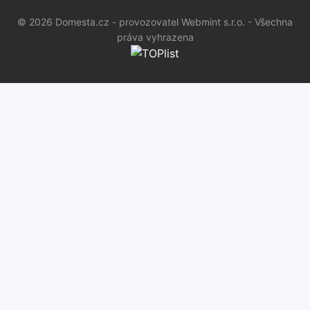
© 2026 Domesta.cz - provozovatel Webmint s.r.o. - Všechna
práva vyhrazena