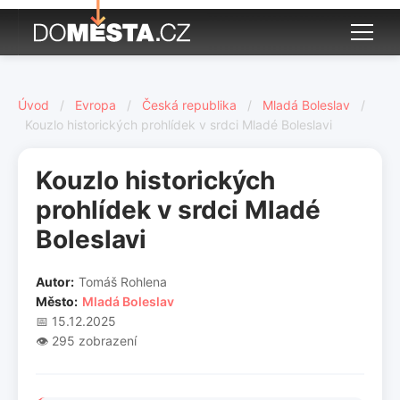
Úvod
/
Evropa
/
Česká republika
/
Mladá Boleslav
/
Kouzlo historických prohlídek v srdci Mladé Boleslavi
Kouzlo historických
prohlídek v srdci Mladé
Boleslavi
Autor:
Tomáš Rohlena
Město:
Mladá Boleslav
📅 15.12.2025
👁️ 295 zobrazení