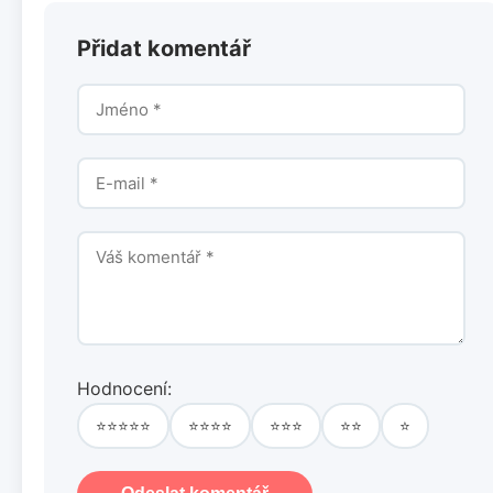
Přidat komentář
Hodnocení:
⭐⭐⭐⭐⭐
⭐⭐⭐⭐
⭐⭐⭐
⭐⭐
⭐