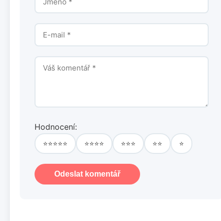
Hodnocení:
⭐⭐⭐⭐⭐
⭐⭐⭐⭐
⭐⭐⭐
⭐⭐
⭐
Odeslat komentář