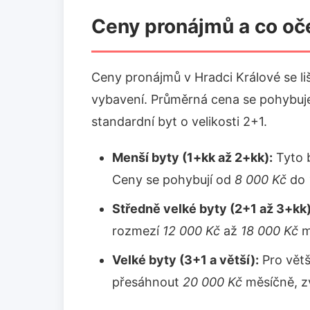
Ceny pronájmů a co oč
Ceny pronájmů v Hradci Králové se liší 
vybavení. Průměrná cena se pohybuj
standardní byt o velikosti 2+1.
Menší byty (1+kk až 2+kk):
Tyto b
Ceny se pohybují od
8 000 Kč
do
Středně velké byty (2+1 až 3+kk)
rozmezí
12 000 Kč
až
18 000 Kč
m
Velké byty (3+1 a větší):
Pro větš
přesáhnout
20 000 Kč
měsíčně, zv