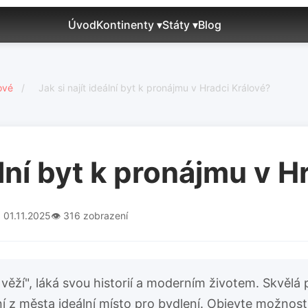
Úvod
Kontinenty ▾
Státy ▾
Blog
ové
/
Jak si najít ideální byt k pronájmu v Hradci Králové?
ální byt k pronájmu v 
 01.11.2025
👁️ 316 zobrazení
věží", láká svou historií a moderním životem. Skvělá
činí z města ideální místo pro bydlení. Objevte možnost