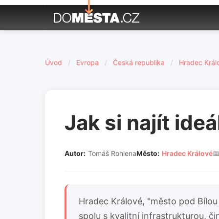
Úvod
/
Evropa
/
Česká republika
/
Hradec Král
Jak si najít ide
Autor:
Tomáš Rohlena
Město:
Hradec Králové

Hradec Králové, "město pod Bílou 
spolu s kvalitní infrastrukturou, 