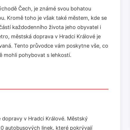
ýchodě Čech, je známé svou bohatou
énou. Kromě toho je však také městem, kde se
ástí každodenního života jeho obyvatel i
tro, městská doprava v Hradci Králové je
ovaná. Tento průvodce vám poskytne vše, co
ě mohli pohybovat s lehkostí.
é dopravy v Hradci Králové. Městský
0 autobusových linek, které pokrývají