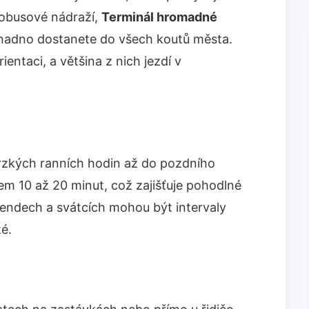
utobusové nádraží,
Terminál hromadné
 snadno dostanete do všech koutů města.
ientaci, a většina z nich jezdí v
brzkých ranních hodin až do pozdního
lem 10 až 20 minut, což zajišťuje pohodlné
kendech a svátcích mohou být intervaly
té.