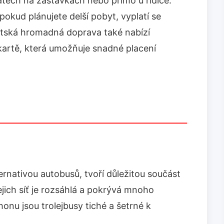
tech na zastávkách nebo přímo u řidiče.
pokud plánujete delší pobyt, vyplatí se
tská hromadná doprava také nabízí
kartě, která umožňuje snadné placení
ternativou autobusů, tvoří důležitou součást
jich síť je rozsáhlá a pokrývá mnoho
honu jsou trolejbusy tiché a šetrné k