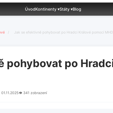
Úvod
Kontinenty ▾
Státy ▾
Blog
ové
/
Jak se efektivně pohybovat po Hradci Králové pomocí MHD
ně pohybovat po Hradci
 01.11.2025
👁️ 341 zobrazení