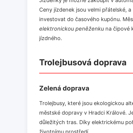
Jízdenky je možné zakoupit v automa
Ceny jízdenek jsou velmi přátelské, a 
investovat do časového kupónu. Měs
elektronickou peněženku
na čipové 
jízdného.
Trolejbusová doprava
Zelená doprava
Trolejbusy, které jsou ekologickou al
městské dopravy v Hradci Králové. Je
důležitých tras. Díky elektrickému po
životnímu prostředí.