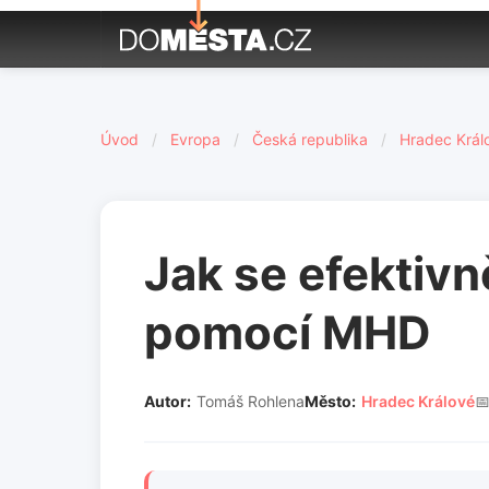
Úvod
/
Evropa
/
Česká republika
/
Hradec Král
Jak se efektiv
pomocí MHD
Autor:
Tomáš Rohlena
Město:
Hradec Králové
