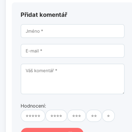
Přidat komentář
Hodnocení:
⭐⭐⭐⭐⭐
⭐⭐⭐⭐
⭐⭐⭐
⭐⭐
⭐