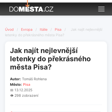
Úvod
/
Evropa
/
Itálie
/
Pisa
/
Jak najít nejlevnější
letenky do překrásného města Pisa?
Jak najít nejlevnější
letenky do překrásného
města Pisa?
Autor:
Tomáš Rohlena
Město:
Pisa
📅 13.12.2025
👁️ 298 zobrazení