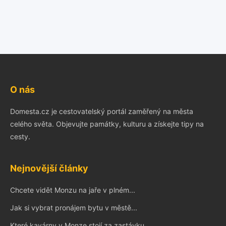
O nás
Domesta.cz je cestovatelský portál zaměřený na města
celého světa. Objevujte památky, kulturu a získejte tipy na
cesty.
Nejnovější články
Chcete vidět Monzu na jaře v plném...
Jak si vybrat pronájem bytu v městě...
Které kavárny v Monze stojí za zastávku...