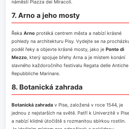
náměstí Piazza dei Miracoli.
7. Arno a jeho mosty
Řeka
Arno
protéká centrem města a nabízí krásné
pohledy na architekturu Pisy. Vydejte se na procházk
podél řeky a objevte krásné mosty, jako je
Ponte di
Mezzo
, který spojuje břehy Arna a je místem konání
slavného každoročního festivalu Regata delle Antiche
Repubbliche Marinare.
8. Botanická zahrada
Botanická zahrada
v Pise, založená v roce 1544, je
jednou z nejstarších na světě. Patří k Univerzitě v Pis
a nabízí klidné útočiště s rozmanitou sbírkou rostlin.
Je ideálním místem pro odpočinek a poklidnou