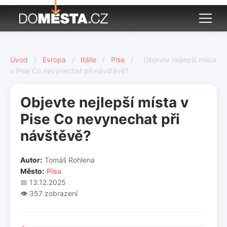
Úvod
/
Evropa
/
Itálie
/
Pisa
/
Objevte nejlepší místa
v Pise Co nevynechat při návštěvě?
Objevte nejlepší místa v
Pise Co nevynechat při
návštěvě?
Autor:
Tomáš Rohlena
Město:
Pisa
📅 13.12.2025
👁️ 357 zobrazení