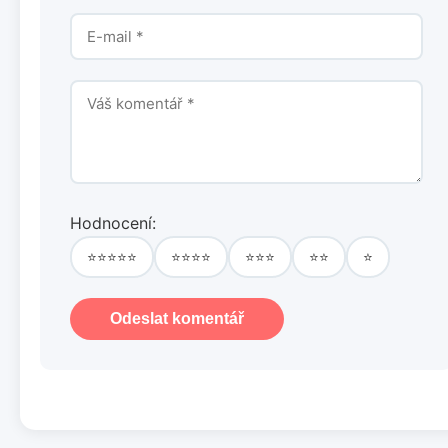
Hodnocení:
⭐⭐⭐⭐⭐
⭐⭐⭐⭐
⭐⭐⭐
⭐⭐
⭐
Odeslat komentář