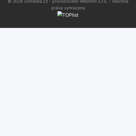
© 2026 Domesta.cz - provozovatel Webmint s.r.o. - Všechna
práva vyhrazena