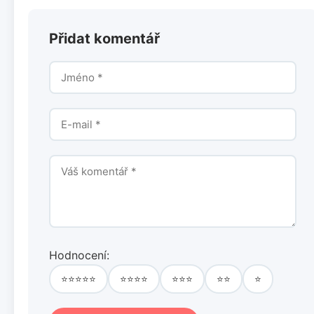
Přidat komentář
Hodnocení:
⭐⭐⭐⭐⭐
⭐⭐⭐⭐
⭐⭐⭐
⭐⭐
⭐