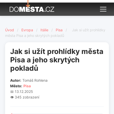
Úvod
/
Evropa
/
Itálie
/
Pisa
/
Jak si užít prohlídky
města Pisa a jeho skrytých pokladů
Jak si užít prohlídky města
Pisa a jeho skrytých
pokladů
Autor:
Tomáš Rohlena
Město:
Pisa
📅 13.12.2025
👁️ 345 zobrazení