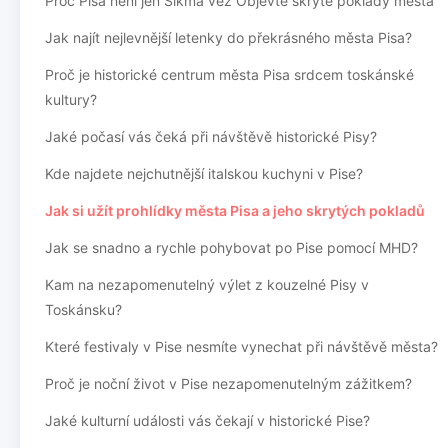
Proč Pisa není jen Šikmá věž Objevte skryté poklady města
Jak najít nejlevnější letenky do překrásného města Pisa?
Proč je historické centrum města Pisa srdcem toskánské
kultury?
Jaké počasí vás čeká při návštěvě historické Pisy?
Kde najdete nejchutnější italskou kuchyni v Pise?
Jak si užít prohlídky města Pisa a jeho skrytých pokladů
Jak se snadno a rychle pohybovat po Pise pomocí MHD?
Kam na nezapomenutelný výlet z kouzelné Pisy v
Toskánsku?
Které festivaly v Pise nesmíte vynechat při návštěvě města?
Proč je noční život v Pise nezapomenutelným zážitkem?
Jaké kulturní události vás čekají v historické Pise?