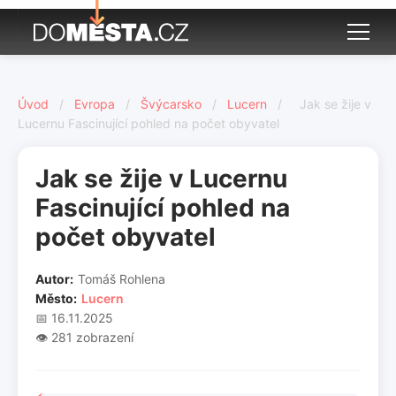
Úvod
/
Evropa
/
Švýcarsko
/
Lucern
/
Jak se žije v
Lucernu Fascinující pohled na počet obyvatel
Jak se žije v Lucernu
Fascinující pohled na
počet obyvatel
Autor:
Tomáš Rohlena
Město:
Lucern
📅 16.11.2025
👁️ 281 zobrazení