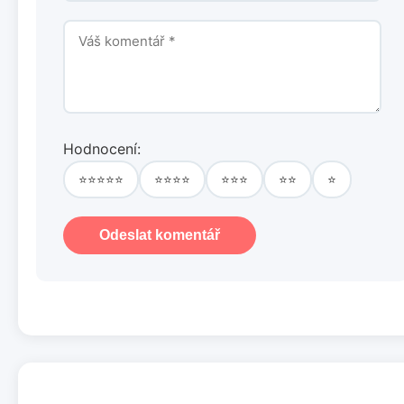
Hodnocení:
⭐⭐⭐⭐⭐
⭐⭐⭐⭐
⭐⭐⭐
⭐⭐
⭐
Odeslat komentář