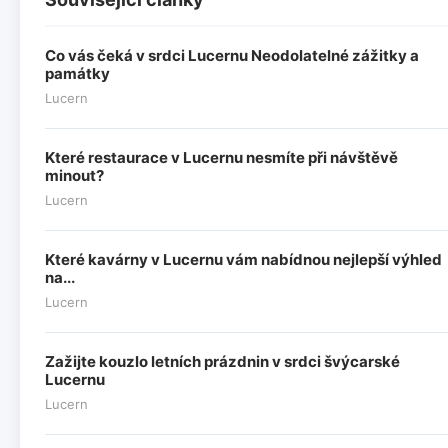
Co vás čeká v srdci Lucernu Neodolatelné zážitky a
památky
Lucern
Které restaurace v Lucernu nesmíte při návštěvě
minout?
Lucern
Které kavárny v Lucernu vám nabídnou nejlepší výhled
na...
Lucern
Zažijte kouzlo letních prázdnin v srdci švýcarské
Lucernu
Lucern