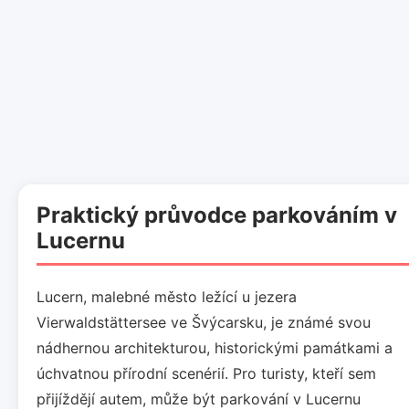
Praktický průvodce parkováním v
Lucernu
Lucern, malebné město ležící u jezera
Vierwaldstättersee ve Švýcarsku, je známé svou
nádhernou architekturou, historickými památkami a
úchvatnou přírodní scenérií. Pro turisty, kteří sem
přijíždějí autem, může být parkování v Lucernu