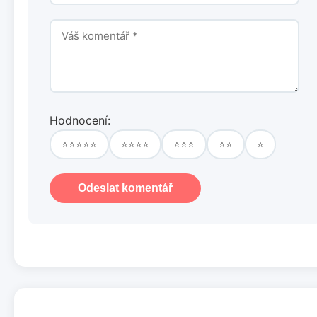
Hodnocení:
⭐⭐⭐⭐⭐
⭐⭐⭐⭐
⭐⭐⭐
⭐⭐
⭐
Odeslat komentář