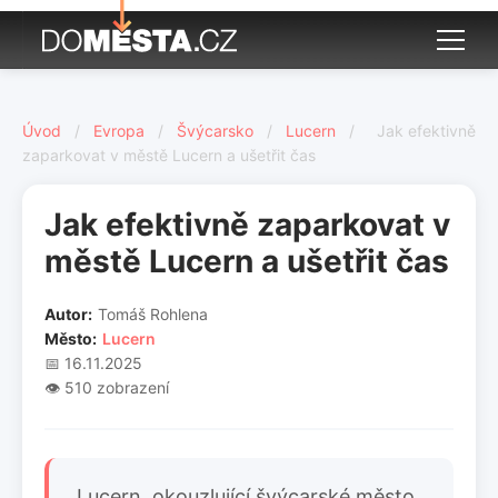
Úvod
/
Evropa
/
Švýcarsko
/
Lucern
/
Jak efektivně
zaparkovat v městě Lucern a ušetřit čas
Jak efektivně zaparkovat v
městě Lucern a ušetřit čas
Autor:
Tomáš Rohlena
Město:
Lucern
📅 16.11.2025
👁️ 510 zobrazení
Lucern, okouzlující švýcarské město