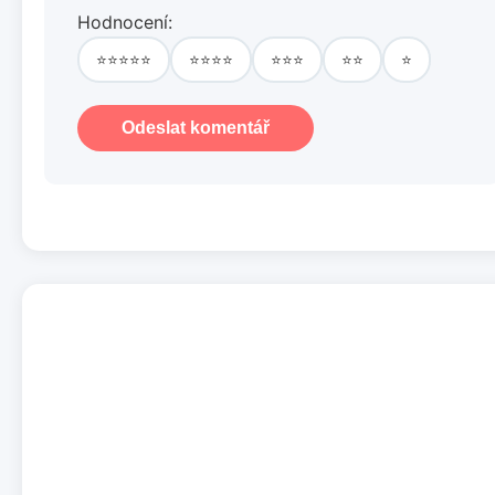
Hodnocení:
⭐⭐⭐⭐⭐
⭐⭐⭐⭐
⭐⭐⭐
⭐⭐
⭐
Odeslat komentář