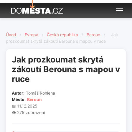
Úvod
/
Evropa
/
Česká republika
/
Beroun
/
Jak
prozkoumat skrytá zákoutí Berouna s mapou v ruce
Jak prozkoumat skrytá
zákoutí Berouna s mapou v
ruce
Autor:
Tomáš Rohlena
Město:
Beroun
📅 11.12.2025
👁️ 275 zobrazení