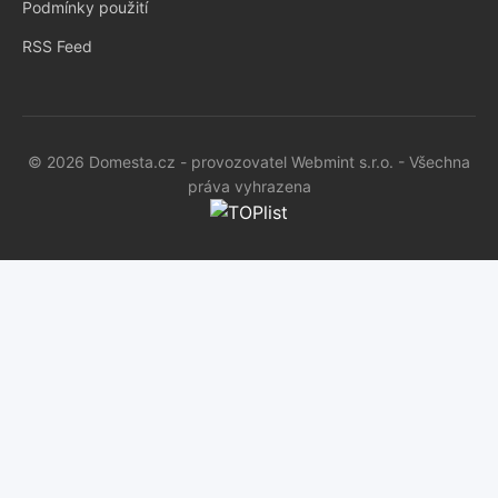
Podmínky použití
RSS Feed
© 2026 Domesta.cz - provozovatel Webmint s.r.o. - Všechna
práva vyhrazena