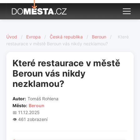
Úvod
/
Evropa
/
Česká republika
/
Beroun
/
Které
restaurace v městě Beroun vás nikdy nezklamou?
Které restaurace v městě
Beroun vás nikdy
nezklamou?
Autor:
Tomáš Rohlena
Město:
Beroun
📅 11.12.2025
👁️ 461 zobrazení