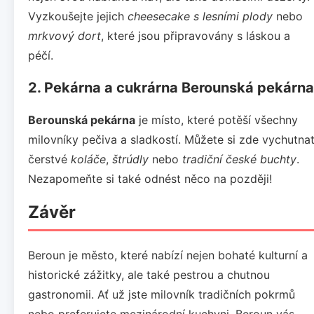
Vyzkoušejte jejich
cheesecake s lesními plody
nebo
mrkvový dort
, které jsou připravovány s láskou a
péčí.
2. Pekárna a cukrárna Berounská pekárna
Berounská pekárna
je místo, které potěší všechny
milovníky pečiva a sladkostí. Můžete si zde vychutna
čerstvé
koláče
,
štrúdly
nebo
tradiční české buchty
.
Nezapomeňte si také odnést něco na později!
Závěr
Beroun je město, které nabízí nejen bohaté kulturní a
historické zážitky, ale také pestrou a chutnou
gastronomii. Ať už jste milovník tradičních pokrmů
nebo preferujete mezinárodní kuchyni, Beroun vás