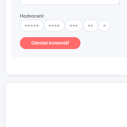
Hodnocení:
⭐⭐⭐⭐⭐
⭐⭐⭐⭐
⭐⭐⭐
⭐⭐
⭐
Odeslat komentář