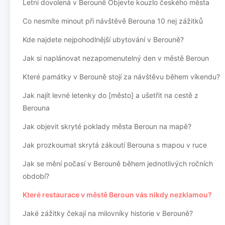
Letní dovolená v Berouně Objevte kouzlo českého města
Co nesmíte minout při návštěvě Berouna 10 nej zážitků
Kde najdete nejpohodlnější ubytování v Berouně?
Jak si naplánovat nezapomenutelný den v městě Beroun
Které památky v Berouně stojí za návštěvu během víkendu?
Jak najít levné letenky do [město] a ušetřit na cestě z
Berouna
Jak objevit skryté poklady města Beroun na mapě?
Jak prozkoumat skrytá zákoutí Berouna s mapou v ruce
Jak se mění počasí v Berouně během jednotlivých ročních
období?
Které restaurace v městě Beroun vás nikdy nezklamou?
Jaké zážitky čekají na milovníky historie v Berouně?