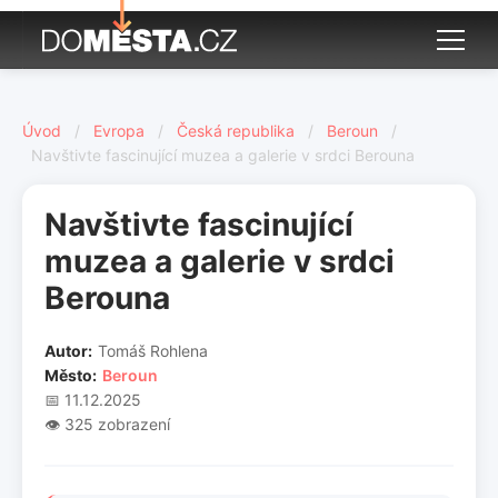
Úvod
/
Evropa
/
Česká republika
/
Beroun
/
Navštivte fascinující muzea a galerie v srdci Berouna
Navštivte fascinující
muzea a galerie v srdci
Berouna
Autor:
Tomáš Rohlena
Město:
Beroun
📅 11.12.2025
👁️ 325 zobrazení