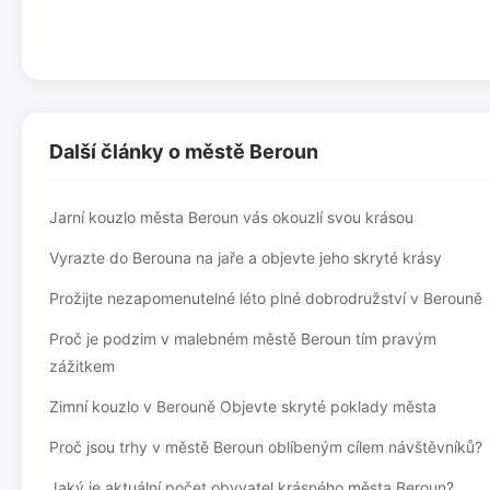
Další články o městě Beroun
Jarní kouzlo města Beroun vás okouzlí svou krásou
Vyrazte do Berouna na jaře a objevte jeho skryté krásy
Prožijte nezapomenutelné léto plné dobrodružství v Berouně
Proč je podzim v malebném městě Beroun tím pravým
zážitkem
Zimní kouzlo v Berouně Objevte skryté poklady města
Proč jsou trhy v městě Beroun oblíbeným cílem návštěvníků?
Jaký je aktuální počet obyvatel krásného města Beroun?