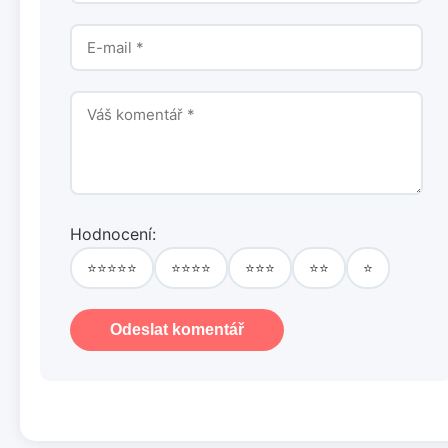
Hodnocení:
⭐⭐⭐⭐⭐
⭐⭐⭐⭐
⭐⭐⭐
⭐⭐
⭐
Odeslat komentář