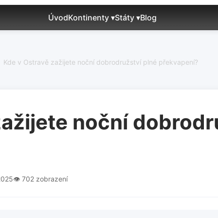
Úvod
Kontinenty ▾
Státy ▾
Blog
Kde v Ostravě zažijete noční dobrodružství plné překvapení?
ažijete noční dobrodr
2025
👁️ 702 zobrazení