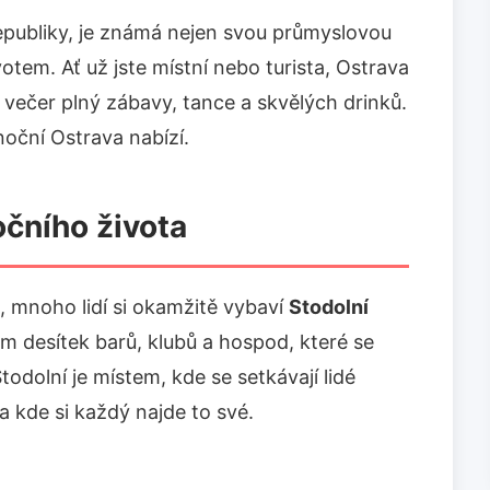
republiky, je známá nejen svou průmyslovou
ivotem. Ať už jste místní nebo turista, Ostrava
ít večer plný zábavy, tance a skvělých drinků.
noční Ostrava nabízí.
očního života
, mnoho lidí si okamžitě vybaví
Stodolní
em desítek barů, klubů a hospod, které se
odolní je místem, kde se setkávají lidé
a kde si každý najde to své.