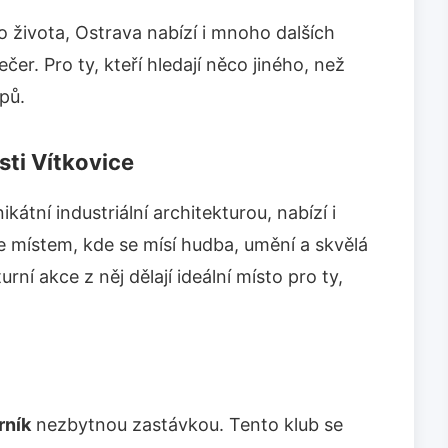
ho života, Ostrava nabízí i mnoho dalších
čer. Pro ty, kteří hledají něco jiného, než
ipů.
sti Vítkovice
kátní industriální architekturou, nabízí i
e místem, kde se mísí hudba, umění a skvělá
rní akce z něj dělají ideální místo pro ty,
rník
nezbytnou zastávkou. Tento klub se