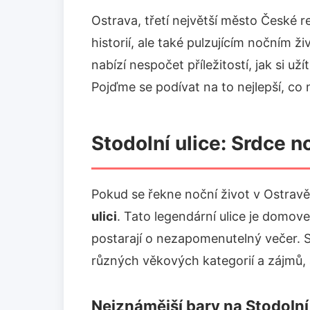
Ostrava, třetí největší město České 
historií, ale také pulzujícím nočním ž
nabízí nespočet příležitostí, jak si už
Pojďme se podívat na to nejlepší, co 
Stodolní ulice: Srdce n
Pokud se řekne noční život v Ostravě
ulici
. Tato legendární ulice je domov
postarají o nezapomenutelný večer. St
různých věkových kategorií a zájmů, 
Nejznámější bary na Stodolní