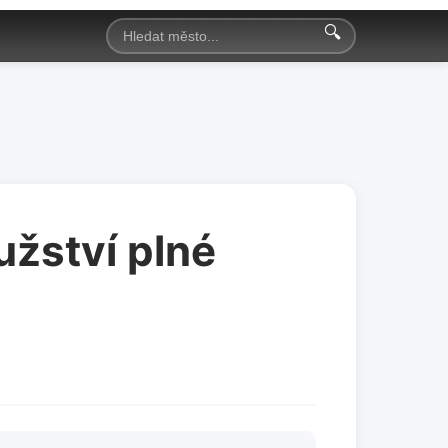
🔍
užství plné