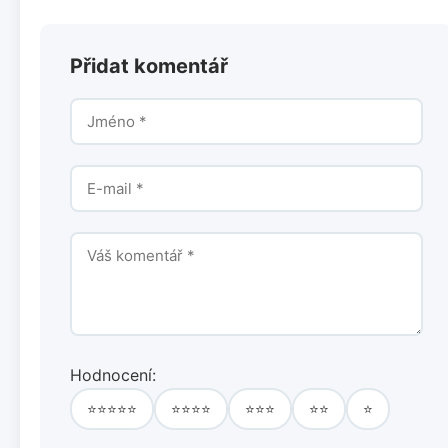
Přidat komentář
Hodnocení:
⭐⭐⭐⭐⭐
⭐⭐⭐⭐
⭐⭐⭐
⭐⭐
⭐