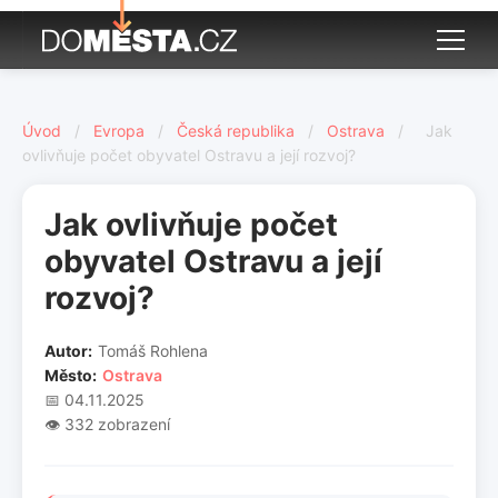
Úvod
/
Evropa
/
Česká republika
/
Ostrava
/
Jak
ovlivňuje počet obyvatel Ostravu a její rozvoj?
Jak ovlivňuje počet
obyvatel Ostravu a její
rozvoj?
Autor:
Tomáš Rohlena
Město:
Ostrava
📅 04.11.2025
👁️ 332 zobrazení