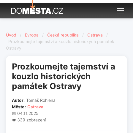
Úvod
/
Evropa
/
Česká republika
/
Ostrava
/
Prozkoumejte tajemství a kouzlo historických památek
Ostravy
Prozkoumejte tajemství a
kouzlo historických
památek Ostravy
Autor:
Tomáš Rohlena
Město:
Ostrava
📅 04.11.2025
👁️ 339 zobrazení