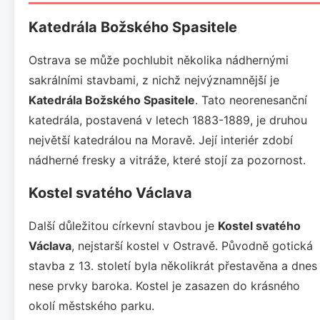
Katedrála Božského Spasitele
Ostrava se může pochlubit několika nádhernými
sakrálními stavbami, z nichž nejvýznamnější je
Katedrála Božského Spasitele
. Tato neorenesanční
katedrála, postavená v letech 1883-1889, je druhou
největší katedrálou na Moravě. Její interiér zdobí
nádherné fresky a vitráže, které stojí za pozornost.
Kostel svatého Václava
Další důležitou církevní stavbou je
Kostel svatého
Václava
, nejstarší kostel v Ostravě. Původně gotická
stavba z 13. století byla několikrát přestavěna a dnes
nese prvky baroka. Kostel je zasazen do krásného
okolí městského parku.