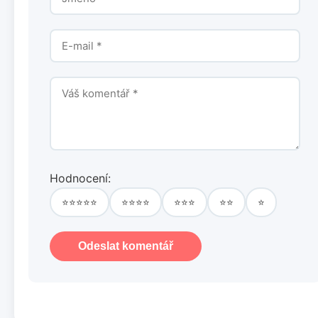
Hodnocení:
⭐⭐⭐⭐⭐
⭐⭐⭐⭐
⭐⭐⭐
⭐⭐
⭐
Odeslat komentář