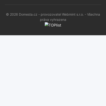
© 2026 Domesta.cz - provozovatel Webmint s.r.o. - Všechna
práva vyhrazena