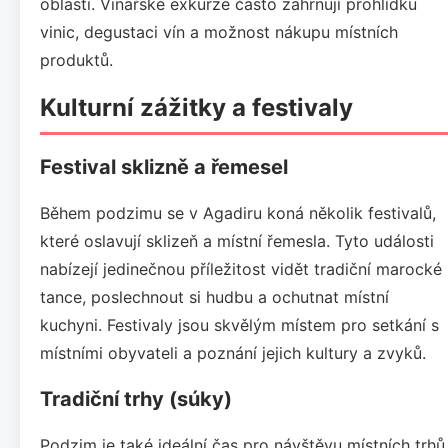
oblasti. Vinařské exkurze často zahrnují prohlídku
vinic, degustaci vín a možnost nákupu místních
produktů.
Kulturní zážitky a festivaly
Festival sklizně a řemesel
Během podzimu se v Agadiru koná několik festivalů,
které oslavují sklizeň a místní řemesla. Tyto události
nabízejí jedinečnou příležitost vidět tradiční marocké
tance, poslechnout si hudbu a ochutnat místní
kuchyni. Festivaly jsou skvělým místem pro setkání s
místními obyvateli a poznání jejich kultury a zvyků.
Tradiční trhy (súky)
Podzim je také ideální čas pro návštěvu místních trhů