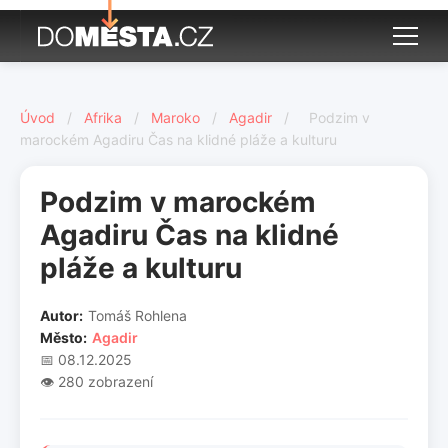
Úvod
/
Afrika
/
Maroko
/
Agadir
/
Podzim v
marockém Agadiru Čas na klidné pláže a kulturu
Podzim v marockém
Agadiru Čas na klidné
pláže a kulturu
Autor:
Tomáš Rohlena
Město:
Agadir
📅 08.12.2025
👁️ 280 zobrazení