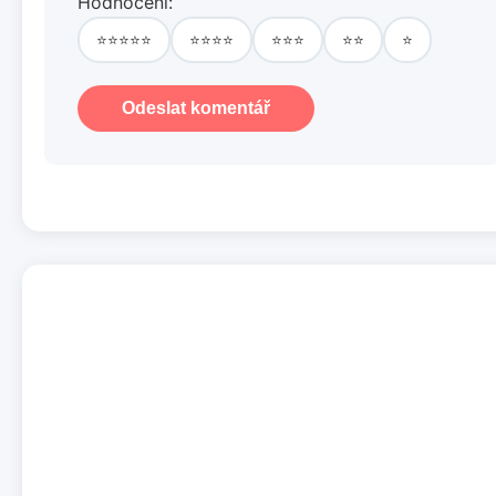
Hodnocení:
⭐⭐⭐⭐⭐
⭐⭐⭐⭐
⭐⭐⭐
⭐⭐
⭐
Odeslat komentář