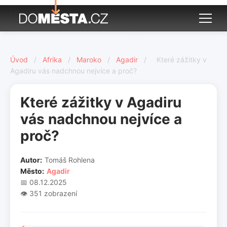
Úvod
/
Afrika
/
Maroko
/
Agadir
/
Které zážitky v
Agadiru vás nadchnou nejvíce a proč?
Které zážitky v Agadiru
vás nadchnou nejvíce a
proč?
Autor:
Tomáš Rohlena
Město:
Agadir
📅 08.12.2025
👁️ 351 zobrazení