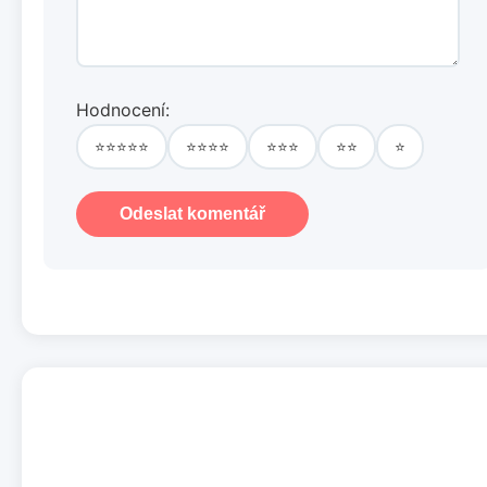
Hodnocení:
⭐⭐⭐⭐⭐
⭐⭐⭐⭐
⭐⭐⭐
⭐⭐
⭐
Odeslat komentář