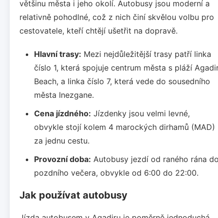
většinu města i jeho okolí. Autobusy jsou moderní a
relativně pohodlné, což z nich činí skvělou volbu pro
cestovatele, kteří chtějí ušetřit na dopravě.
Hlavní trasy:
Mezi nejdůležitější trasy patří linka
číslo 1, která spojuje centrum města s pláží Agadi
Beach, a linka číslo 7, která vede do sousedního
města Inezgane.
Cena jízdného:
Jízdenky jsou velmi levné,
obvykle stojí kolem 4 marockých dirhamů (MAD)
za jednu cestu.
Provozní doba:
Autobusy jezdí od raného rána d
pozdního večera, obvykle od 6:00 do 22:00.
Jak používat autobusy
Jízda autobusem v Agadiru je poměrně jednoduchá.