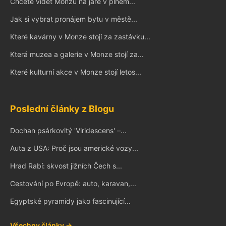
Chcete vidět Monzu na jaře v plném...
Jak si vybrat pronájem bytu v městě...
Které kavárny v Monze stojí za zastávku...
Která muzea a galerie v Monze stojí za...
Které kulturní akce v Monze stojí letos...
Poslední články z Blogu
Dochan psárkovitý 'Viridescens' –...
Auta z USA: Proč jsou americké vozy...
Hrad Rabí: skvost jižních Čech s...
Cestování po Evropě: auto, karavan,...
Egyptské pyramidy jako fascinující...
Všechny články →