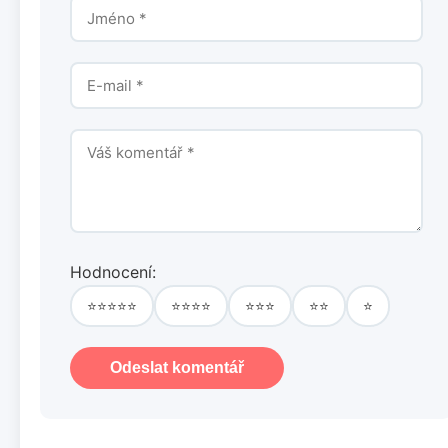
Hodnocení:
⭐⭐⭐⭐⭐
⭐⭐⭐⭐
⭐⭐⭐
⭐⭐
⭐
Odeslat komentář