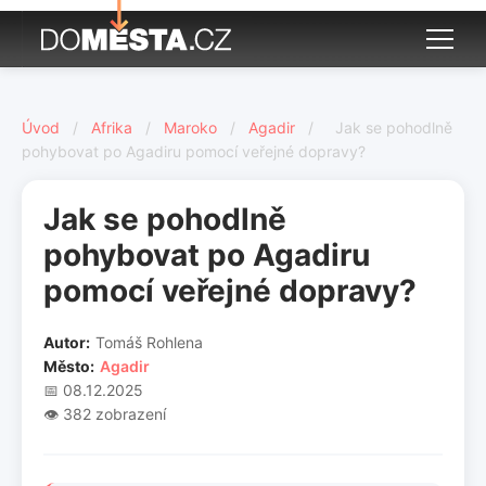
Úvod
/
Afrika
/
Maroko
/
Agadir
/
Jak se pohodlně
pohybovat po Agadiru pomocí veřejné dopravy?
Jak se pohodlně
pohybovat po Agadiru
pomocí veřejné dopravy?
Autor:
Tomáš Rohlena
Město:
Agadir
📅 08.12.2025
👁️ 382 zobrazení