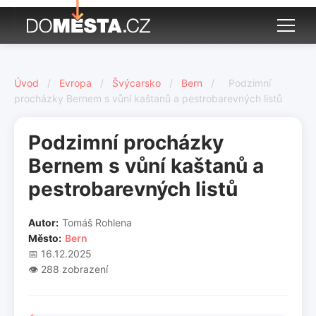
Úvod
/
Evropa
/
Švýcarsko
/
Bern
/
Podzimní
procházky Bernem s vůní kaštanů a pestrobarevných listů
Podzimní procházky
Bernem s vůní kaštanů a
pestrobarevných listů
Autor:
Tomáš Rohlena
Město:
Bern
📅 16.12.2025
👁️ 288 zobrazení