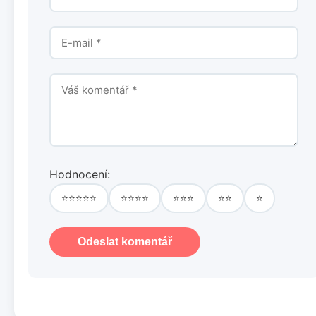
Hodnocení:
⭐⭐⭐⭐⭐
⭐⭐⭐⭐
⭐⭐⭐
⭐⭐
⭐
Odeslat komentář