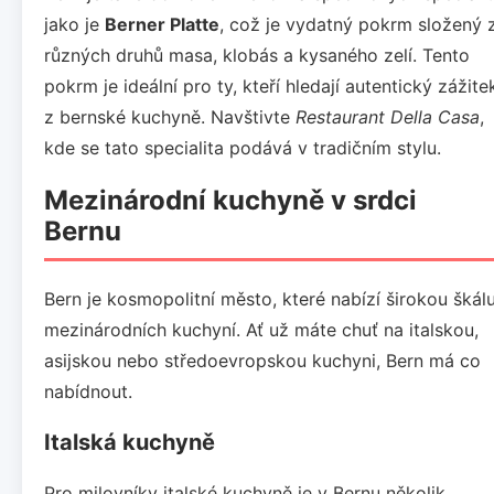
jako je
Berner Platte
, což je vydatný pokrm složený 
různých druhů masa, klobás a kysaného zelí. Tento
pokrm je ideální pro ty, kteří hledají autentický zážite
z bernské kuchyně. Navštivte
Restaurant Della Casa
,
kde se tato specialita podává v tradičním stylu.
Mezinárodní kuchyně v srdci
Bernu
Bern je kosmopolitní město, které nabízí širokou škál
mezinárodních kuchyní. Ať už máte chuť na italskou,
asijskou nebo středoevropskou kuchyni, Bern má co
nabídnout.
Italská kuchyně
Pro milovníky italské kuchyně je v Bernu několik