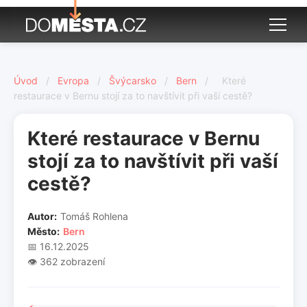
Úvod
/
Evropa
/
Švýcarsko
/
Bern
/
Které
restaurace v Bernu stojí za to navštívit při vaší cestě?
Které restaurace v Bernu
stojí za to navštívit při vaší
cestě?
Autor:
Tomáš Rohlena
Město:
Bern
📅 16.12.2025
👁️ 362 zobrazení