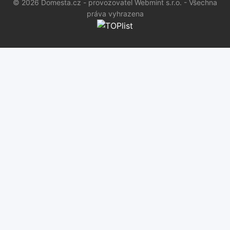
© 2026 Domesta.cz - provozovatel Webmint s.r.o. - Všechna
práva vyhrazena