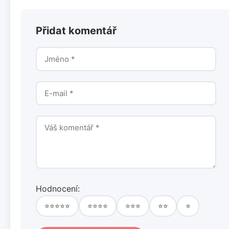
Přidat komentář
Hodnocení:
⭐⭐⭐⭐⭐
⭐⭐⭐⭐
⭐⭐⭐
⭐⭐
⭐