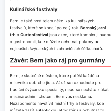
Kulinářské festivaly
Bern je také hostitelem několika kulinářských
festivalů, které se konají po celý rok.
Bernský jarní
trh
a
Gurtenfestival
jsou akce, které kombinují hudb
a gastronomii, kde můžete ochutnat pokrmy od
nejlepších švýcarských i zahraničních šéfkuchařů.
Závěr: Bern jako ráj pro gurmány
Bern je skutečně městem, které potěší každého
milovníka dobrého jídla. Ať už se rozhodnete pro
tradiční švýcarské speciality, nebo se necháte zlákat
mezinárodními chutěmi, Bern vás nezklame.
Nezapomeňte navštívit místní trhy a festivaly, kde
můžete zažít autentickou atmosféru a ochutnat to