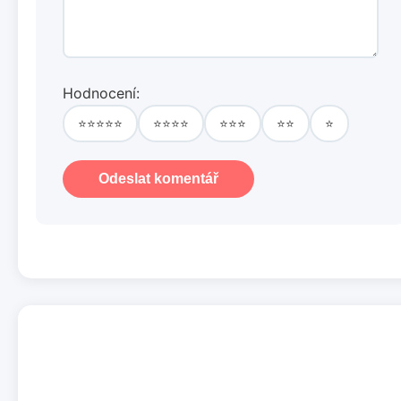
Hodnocení:
⭐⭐⭐⭐⭐
⭐⭐⭐⭐
⭐⭐⭐
⭐⭐
⭐
Odeslat komentář