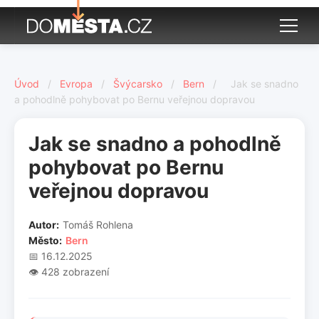
Úvod
/
Evropa
/
Švýcarsko
/
Bern
/
Jak se snadno
a pohodlně pohybovat po Bernu veřejnou dopravou
Jak se snadno a pohodlně
pohybovat po Bernu
veřejnou dopravou
Autor:
Tomáš Rohlena
Město:
Bern
📅 16.12.2025
👁️ 428 zobrazení