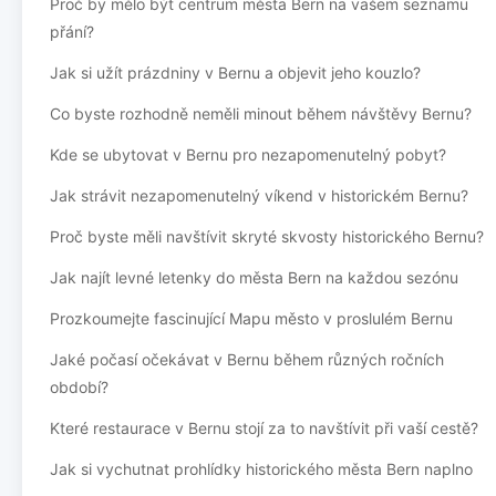
Proč by mělo být centrum města Bern na vašem seznamu
přání?
Jak si užít prázdniny v Bernu a objevit jeho kouzlo?
Co byste rozhodně neměli minout během návštěvy Bernu?
Kde se ubytovat v Bernu pro nezapomenutelný pobyt?
Jak strávit nezapomenutelný víkend v historickém Bernu?
Proč byste měli navštívit skryté skvosty historického Bernu?
Jak najít levné letenky do města Bern na každou sezónu
Prozkoumejte fascinující Mapu město v proslulém Bernu
Jaké počasí očekávat v Bernu během různých ročních
období?
Které restaurace v Bernu stojí za to navštívit při vaší cestě?
Jak si vychutnat prohlídky historického města Bern naplno