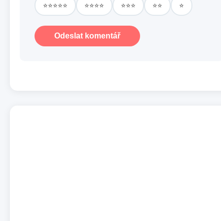
⭐⭐⭐⭐⭐
⭐⭐⭐⭐
⭐⭐⭐
⭐⭐
⭐
Odeslat komentář