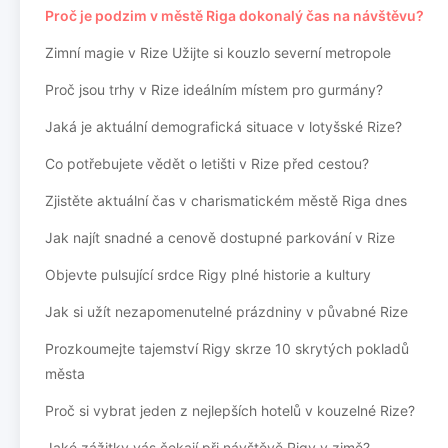
Proč je podzim v městě Riga dokonalý čas na návštěvu?
Zimní magie v Rize Užijte si kouzlo severní metropole
Proč jsou trhy v Rize ideálním místem pro gurmány?
Jaká je aktuální demografická situace v lotyšské Rize?
Co potřebujete vědět o letišti v Rize před cestou?
Zjistěte aktuální čas v charismatickém městě Riga dnes
Jak najít snadné a cenově dostupné parkování v Rize
Objevte pulsující srdce Rigy plné historie a kultury
Jak si užít nezapomenutelné prázdniny v půvabné Rize
Prozkoumejte tajemství Rigy skrze 10 skrytých pokladů
města
Proč si vybrat jeden z nejlepších hotelů v kouzelné Rize?
Jaké zážitky vás čekají při návštěvě Rigy v zimě?