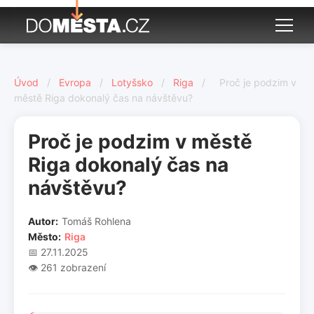
Úvod
/
Evropa
/
Lotyšsko
/
Riga
/
Proč je podzim v
městě Riga dokonalý čas na návštěvu?
Proč je podzim v městě
Riga dokonalý čas na
návštěvu?
Autor:
Tomáš Rohlena
Město:
Riga
📅 27.11.2025
👁️ 261 zobrazení