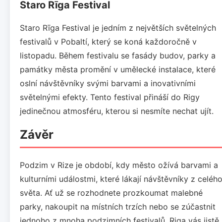
Staro Rīga Festival
Staro Rīga Festival je jedním z největších světelných
festivalů v Pobaltí, který se koná každoročně v
listopadu. Během festivalu se fasády budov, parky a
památky města promění v umělecké instalace, které
oslní návštěvníky svými barvami a inovativními
světelnými efekty. Tento festival přináší do Rigy
jedinečnou atmosféru, kterou si nesmíte nechat ujít.
Závěr
Podzim v Rize je období, kdy město ožívá barvami a
kulturními událostmi, které lákají návštěvníky z celéh
světa. Ať už se rozhodnete prozkoumat malebné
parky, nakoupit na místních trzích nebo se zúčastnit
jednoho z mnoha podzimních festivalů, Riga vás jistě