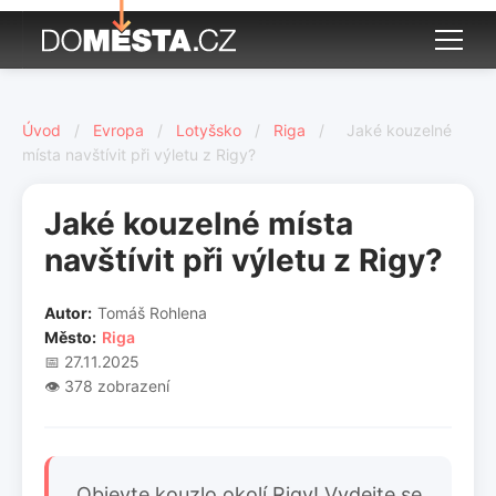
Úvod
/
Evropa
/
Lotyšsko
/
Riga
/
Jaké kouzelné
místa navštívit při výletu z Rigy?
Jaké kouzelné místa
navštívit při výletu z Rigy?
Autor:
Tomáš Rohlena
Město:
Riga
📅 27.11.2025
👁️ 378 zobrazení
Objevte kouzlo okolí Rigy! Vydejte se