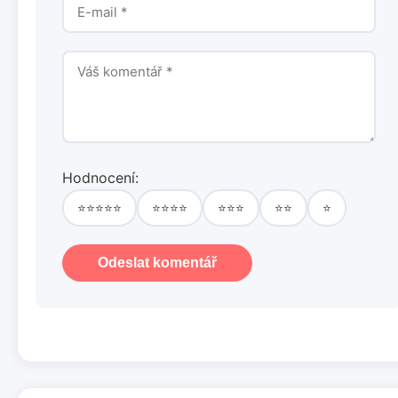
Hodnocení:
⭐⭐⭐⭐⭐
⭐⭐⭐⭐
⭐⭐⭐
⭐⭐
⭐
Odeslat komentář