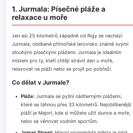
1. Jurmala: Písečné pláže a
relaxace u moře
Jen asi 25 kilometrů západně od Rigy se nachází
Jurmala, oblíbené přímořské letovisko známé svými
dlouhými písečnými plážemi. Jurmala je ideálním
místem pro ty, kteří chtějí strávit den u moře,
relaxovat na pláži nebo se projít po pobřeží.
Co dělat v Jurmale?
Pláže:
Jurmala se pyšní nádhernými plážemi,
které se táhnou přes 33 kilometrů. Nejoblíbenější
pláží je Majori, kde si můžete užít slunce a moře,
nebo se věnovat vodním sportům.
Jomas Street:
Hlavní promenáda města je plná