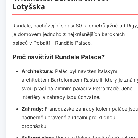
Lotyšska
Rundāle, nacházející se asi 80 kilometrů jižně od Rigy,
je domovem jednoho z nejkrásnějších barokních
paláců v Pobaltí - Rundāle Palace.
Proč navštívit Rundāle Palace?
Architektura:
Palác byl navržen italským
architektem Bartolomeem Rastrelli, který je znám
svou prací na Zimním paláci v Petrohradě. Jeho
interiéry a zahrady jsou úchvatné.
Zahrady:
Francouzské zahrady kolem paláce jso
nádherně upravené a ideální pro klidnou
procházku.
Kulturní akce:
Rundāle Palace hostí různé kulturní