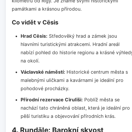
kilometrů od Rigy. Je známé svými historickými
památkami a krásnou přírodou.
Co vidět v Cēsis
Hrad Cēsis:
Středověký hrad a zámek jsou
hlavními turistickými atrakcemi. Hradní areál
nabízí pohled do historie regionu a krásné výhled
na okolí.
Václavské náměstí:
Historické centrum města s
malebnými uličkami a kavárnami je ideální pro
pohodové procházky.
Přírodní rezervace Cīrulīši:
Poblíž města se
nachází tato chráněná oblast, která je ideální pro
pěší turistiku a objevování přírodních krás.
4. Rundāle: Barokní skvost