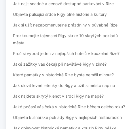
Jak najít snadné a cenově dostupné parkování v Rize
Objevte pulsující srdce Rigy plné historie a kultury
Jak si užít nezapomenutelné prázdniny v půvabné Rize
Prozkoumejte tajemství Rigy skrze 10 skrytých pokladů
města
Proč si vybrat jeden z nejlepších hotelů v kouzelné Rize?
Jaké zážitky vás čekají při návštěvě Rigy v zimě?
Které památky v historické Rize byste neměli minout?
Jak ulovit levné letenky do Rigy a užít si město naplno
Jak najdete skrytý klenot v srdci Rigy na mapě?
Jaké počasí vás čeká v historické Rize během celého roku?
Objevte kulinářské poklady Rigy v nejlepších restauracích
Jak objevovat historické památky a kouzlo Rigy pěšky