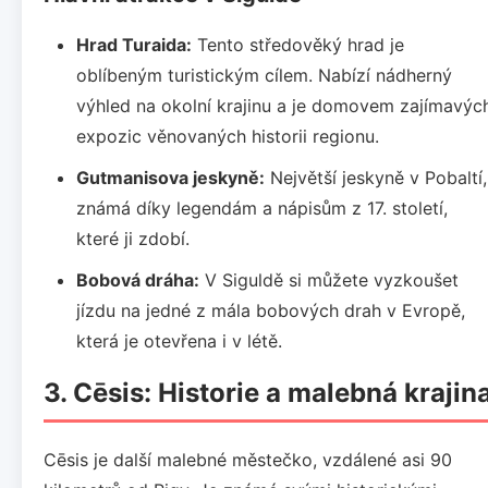
Hrad Turaida:
Tento středověký hrad je
oblíbeným turistickým cílem. Nabízí nádherný
výhled na okolní krajinu a je domovem zajímavýc
expozic věnovaných historii regionu.
Gutmanisova jeskyně:
Největší jeskyně v Pobaltí,
známá díky legendám a nápisům z 17. století,
které ji zdobí.
Bobová dráha:
V Siguldě si můžete vyzkoušet
jízdu na jedné z mála bobových drah v Evropě,
která je otevřena i v létě.
3. Cēsis: Historie a malebná krajin
Cēsis je další malebné městečko, vzdálené asi 90