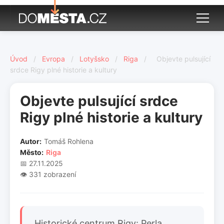
Úvod
/
Evropa
/
Lotyšsko
/
Riga
/
Objevte pulsující
srdce Rigy plné historie a kultury
Objevte pulsující srdce
Rigy plné historie a kultury
Autor:
Tomáš Rohlena
Město:
Riga
📅 27.11.2025
👁️ 331 zobrazení
Historické centrum Rigy: Perla