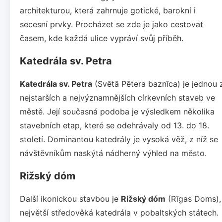
architekturou, která zahrnuje gotické, barokní i
secesní prvky. Procházet se zde je jako cestovat
časem, kde každá ulice vypráví svůj příběh.
Katedrála sv. Petra
Katedrála sv. Petra
(Svētā Pētera baznīca) je jednou 
nejstarších a nejvýznamnějších církevních staveb ve
městě. Její současná podoba je výsledkem několika
stavebních etap, které se odehrávaly od 13. do 18.
století. Dominantou katedrály je vysoká věž, z níž se
návštěvníkům naskýtá nádherný výhled na město.
Rižský dóm
Další ikonickou stavbou je
Rižský dóm
(Rīgas Doms),
největší středověká katedrála v pobaltských státech.