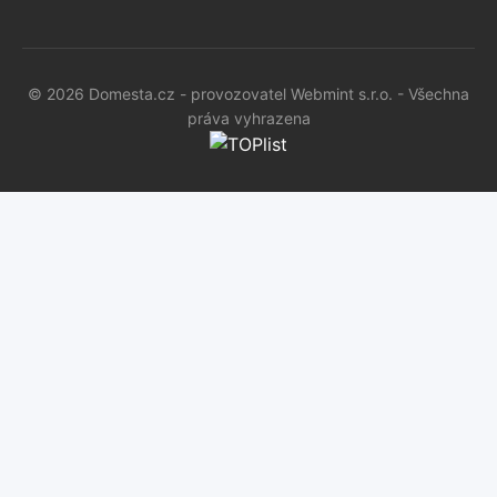
© 2026 Domesta.cz - provozovatel Webmint s.r.o. - Všechna
práva vyhrazena