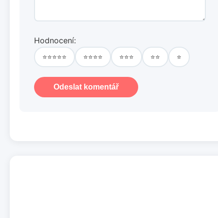
Hodnocení:
⭐⭐⭐⭐⭐
⭐⭐⭐⭐
⭐⭐⭐
⭐⭐
⭐
Odeslat komentář