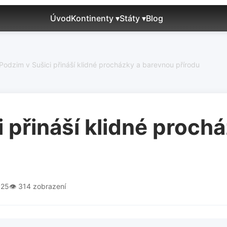
Úvod
Kontinenty ▾
Státy ▾
Blog
Podzim v Sušici přináší klidné procházky a barevnou přírodu
 přináší klidné proch
025
👁️ 314 zobrazení