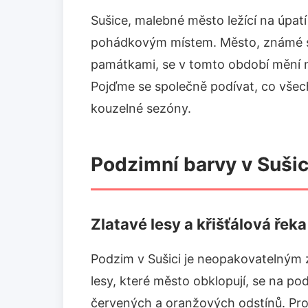
Sušice, malebné město ležící na úpa
pohádkovým místem. Město, známé svo
památkami, se v tomto období mění n
Pojďme se společně podívat, co vše
kouzelné sezóny.
Podzimní barvy v Sušic
Zlatavé lesy a křišťálová řek
Podzim v Sušici je neopakovatelným 
lesy, které město obklopují, se na po
červených a oranžových odstínů. Pro