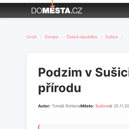
Úvod
/
Evropa
/
Česká republika
/
Sušice
/
Podzim v Sušici
přírodu
Autor:
Tomáš Rohlena
Město:
Sušice
📅 20.11.2