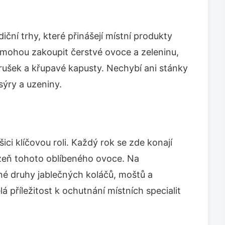
iční trhy, které přinášejí místní produkty
 mohou zakoupit čerstvé ovoce a zeleninu,
rušek a křupavé kapusty. Nechybí ani stánky
sýry a uzeniny.
ici klíčovou roli. Každý rok se zde konají
lizeň tohoto oblíbeného ovoce. Na
né druhy jablečných koláčů, moštů a
á příležitost k ochutnání místních specialit