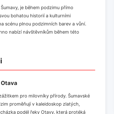
tí Šumavy, je během podzimu přímo
u bohatou historií a kulturními
a scénu plnou podzimních barev a vůní.
chno nabízí návštěvníkům během této
i
a Otava
zážitkem pro milovníky přírody. Šumavské
dzim proměňují v kaleidoskop zlatých,
cházka podél řeky Otavy, která protéká