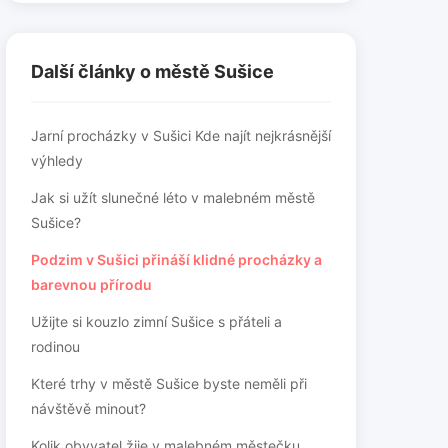
Další články o městě Sušice
Jarní procházky v Sušici Kde najít nejkrásnější
výhledy
Jak si užít slunečné léto v malebném městě
Sušice?
Podzim v Sušici přináší klidné procházky a
barevnou přírodu
Užijte si kouzlo zimní Sušice s přáteli a
rodinou
Které trhy v městě Sušice byste neměli při
návštěvě minout?
Kolik obyvatel žije v malebném městečku