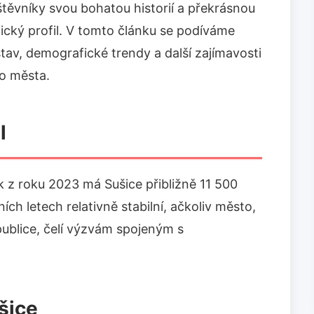
těvníky svou bohatou historií a překrásnou
ický profil. V tomto článku se podíváme
í stav, demografické trendy a další zajímavosti
o města.
l
k z roku 2023 má Sušice přibližně 11 500
ích letech relativně stabilní, ačkoliv město,
ublice, čelí výzvám spojeným s
šice