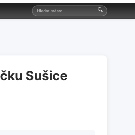
🔍
ečku Sušice