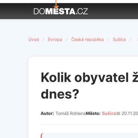
Úvod
/
Evropa
/
Česká republika
/
Sušice
/
Kolik obyvatel
dnes?
Autor:
Tomáš Rohlena
Město:
Sušice
📅 20.11.2