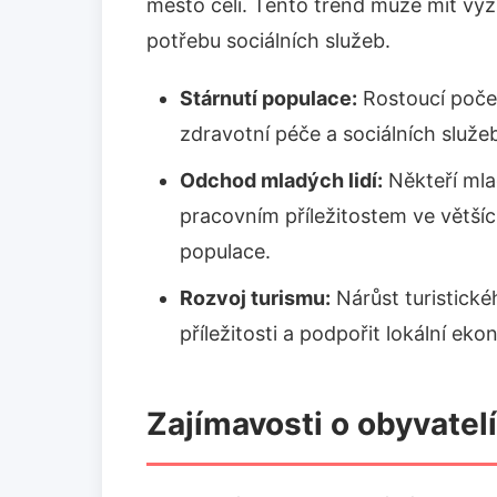
město čelí. Tento trend může mít v
potřebu sociálních služeb.
Stárnutí populace:
Rostoucí počet
zdravotní péče a sociálních služe
Odchod mladých lidí:
Někteří mlad
pracovním příležitostem ve větší
populace.
Rozvoj turismu:
Nárůst turistick
příležitosti a podpořit lokální ek
Zajímavosti o obyvatel