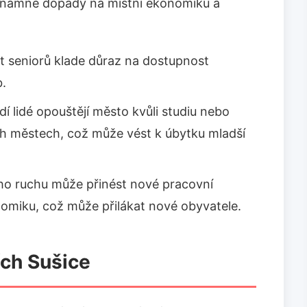
ýznamné dopady na místní ekonomiku a
 seniorů klade důraz na dostupnost
b.
í lidé opouštějí město kvůli studiu nebo
ch městech, což může vést k úbytku mladší
ého ruchu může přinést nové pracovní
onomiku, což může přilákat nové obyvatele.
ích Sušice