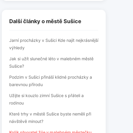
Další články o městě Sušice
Jarní procházky v Sušici Kde najít nejkrásnější
výhledy
Jak si užít slunečné léto v malebném městě
Sušice?
Podzim v Sušici přináší klidné procházky a
barevnou přírodu
Užijte si kouzlo zimní Sušice s přáteli a
rodinou
Které trhy v městě Sušice byste neměli při
návštěvě minout?
Kolik obyvatel žije v malebném městečku