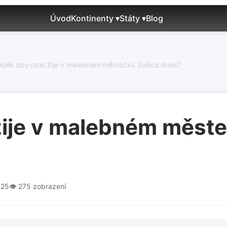
Úvod
Kontinenty ▾
Státy ▾
Blog
Kolik obyvatel žije v malebném městečku Sušice dnes?
 žije v malebném měst
025
👁️ 275 zobrazení