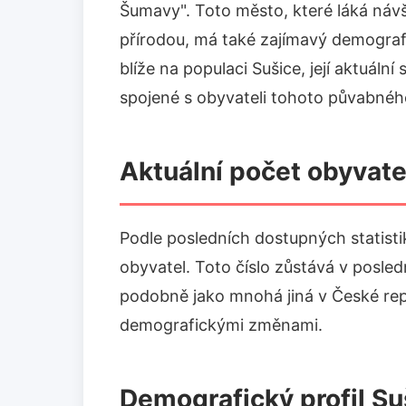
Šumavy". Toto město, které láká návš
přírodou, má také zajímavý demograf
blíže na populaci Sušice, její aktuáln
spojené s obyvateli tohoto půvabnéh
Aktuální počet obyvate
Podle posledních dostupných statisti
obyvatel. Toto číslo zůstává v posledn
podobně jako mnohá jiná v České rep
demografickými změnami.
Demografický profil Su