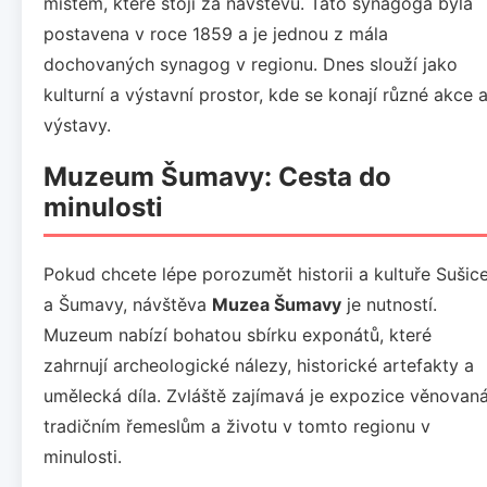
místem, které stojí za návštěvu. Tato synagoga byla
postavena v roce 1859 a je jednou z mála
dochovaných synagog v regionu. Dnes slouží jako
kulturní a výstavní prostor, kde se konají různé akce 
výstavy.
Muzeum Šumavy: Cesta do
minulosti
Pokud chcete lépe porozumět historii a kultuře Sušic
a Šumavy, návštěva
Muzea Šumavy
je nutností.
Muzeum nabízí bohatou sbírku exponátů, které
zahrnují archeologické nálezy, historické artefakty a
umělecká díla. Zvláště zajímavá je expozice věnovan
tradičním řemeslům a životu v tomto regionu v
minulosti.