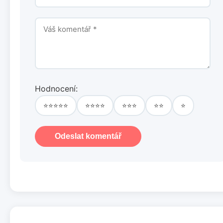
Hodnocení:
⭐⭐⭐⭐⭐
⭐⭐⭐⭐
⭐⭐⭐
⭐⭐
⭐
Odeslat komentář