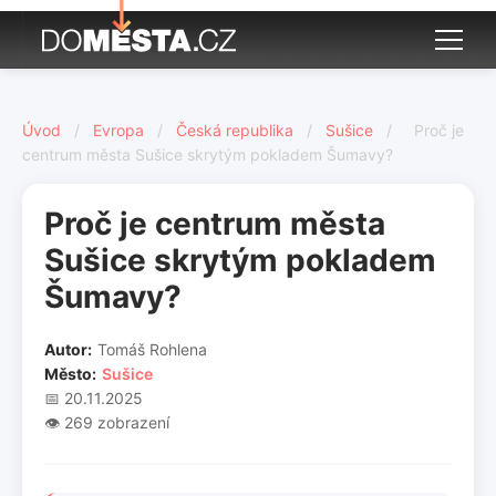
Úvod
/
Evropa
/
Česká republika
/
Sušice
/
Proč je
centrum města Sušice skrytým pokladem Šumavy?
Proč je centrum města
Sušice skrytým pokladem
Šumavy?
Autor:
Tomáš Rohlena
Město:
Sušice
📅 20.11.2025
👁️ 269 zobrazení