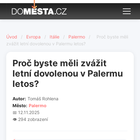
Úvod
/
Evropa
/
Itálie
/
Palermo
/
Proč byste měli
zvážit letní dovolenou v Palermu letos?
Proč byste měli zvážit
letní dovolenou v Palermu
letos?
Autor:
Tomáš Rohlena
Město:
Palermo
📅 12.11.2025
👁️ 294 zobrazení