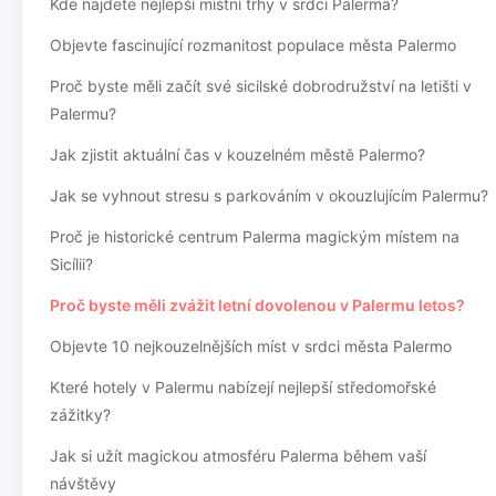
Kde najdete nejlepší místní trhy v srdci Palerma?
Objevte fascinující rozmanitost populace města Palermo
Proč byste měli začít své sicilské dobrodružství na letišti v
Palermu?
Jak zjistit aktuální čas v kouzelném městě Palermo?
Jak se vyhnout stresu s parkováním v okouzlujícím Palermu?
Proč je historické centrum Palerma magickým místem na
Sicílii?
Proč byste měli zvážit letní dovolenou v Palermu letos?
Objevte 10 nejkouzelnějších míst v srdci města Palermo
Které hotely v Palermu nabízejí nejlepší středomořské
zážitky?
Jak si užít magickou atmosféru Palerma během vaší
návštěvy