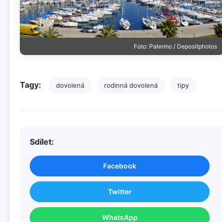
Foto: Palermo / Depositphotos
Tagy:
dovolená
rodinná dovolená
tipy
Sdílet:
Facebook
Twitter
WhatsApp