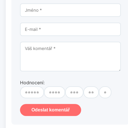
Hodnocení:
⭐⭐⭐⭐⭐
⭐⭐⭐⭐
⭐⭐⭐
⭐⭐
⭐
Odeslat komentář