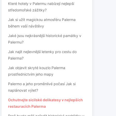
Které hotely v Palermu nabízejí nejlepší
středomořské zážitky?
Jak si užít magickou atmosféru Palerma
během vaší návštěvy
Jaké jsou nejkrásnější historické památky v
Palermu?
Jak najít nejlevnější letenky pro cestu do
Palerma?
Jak objevit skryté kouzlo Palerma
prostřednictvím jeho mapy
Palermo a jeho proměnlivé počasí Jak si
naplánovat výlet?
Ochutnejte sicilské delikatesy v nejlepších
restauracích Palerma
Proč byste měli zařadit historické prohlídky v