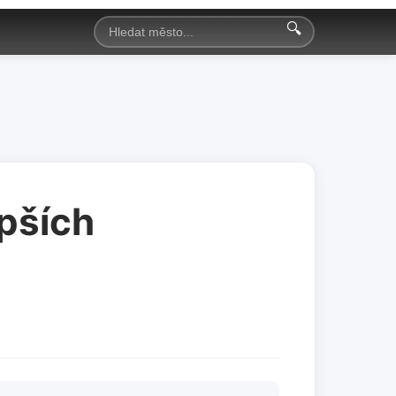
🔍
epších