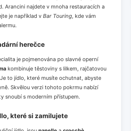
od. Arancini najdete v mnoha restauracích a
te je například v
Bar Touring
, kde vám
alermu.
ndární herečce
ecialita je pojmenována po slavné operní
rma
kombinuje těstoviny s lilkem, rajčatovou
Je to jídlo, které musíte ochutnat, abyste
hyně. Skvělou verzi tohoto pokrmu nabízí
pty snoubí s moderním přístupem.
lo, které si zamilujete
liční jídlo, jsou
panelle
a
crocchè