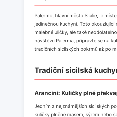
Palermo, hlavní město Sicílie, je míste
jedinečnou kuchyní. Toto okouzlující
malebné uličky, ale také neodolatel
návštěvu Palerma, připravte se na ku
tradičních sicilských pokrmů až po 
Tradiční sicilská kuch
Arancini: Kuličky plné překv
Jedním z nejznámějších sicilských p
kuličky plněné masem, sýrem nebo š