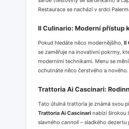
sarde
(těstoviny se sardinkami) a
ca
Restaurace se nachází v srdci Palerma 
Il Culinario: Moderní přístup 
Pokud hledáte něco modernějšího,
Il
se zaměřuje na inovativní pokrmy, kte
moderními technikami. Menu se mění 
ochutnáte něco čerstvého a nového.
Trattoria Ai Cascinari: Rodi
Tato útulná trattoria je známá svou 
Trattoria Ai Cascinari
nabízí širokou š
slavného
cannoli
– sladkého dezertu p