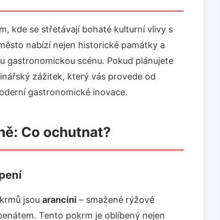
m, kde se střetávají bohaté kulturní vlivy s
 město nabízí nejen historické památky a
nou gastronomickou scénu. Pokud plánujete
linářský zážitek, který vás provede od
moderní gastronomické inovace.
yně: Co ochutnat?
apení
okrmů jsou
arancini
– smažené rýžové
penátem. Tento pokrm je oblíbený nejen