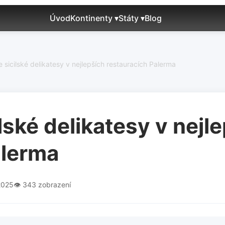
Úvod
Kontinenty ▾
Státy ▾
Blog
 sicilské delikatesy v nejlepších restauracích Palerma
lské delikatesy v nejl
alerma
.2025
👁️ 343 zobrazení