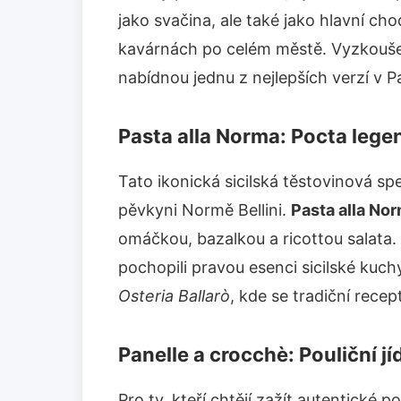
jako svačina, ale také jako hlavní ch
kavárnách po celém městě. Vyzkoušej
nabídnou jednu z nejlepších verzí v P
Pasta alla Norma: Pocta lege
Tato ikonická sicilská těstovinová sp
pěvkyni Normě Bellini.
Pasta alla No
omáčkou, bazalkou a ricottou salata. 
pochopili pravou esenci sicilské kuc
Osteria Ballarò
, kde se tradiční rece
Panelle a crocchè: Pouliční jíd
Pro ty, kteří chtějí zažít autentické pou