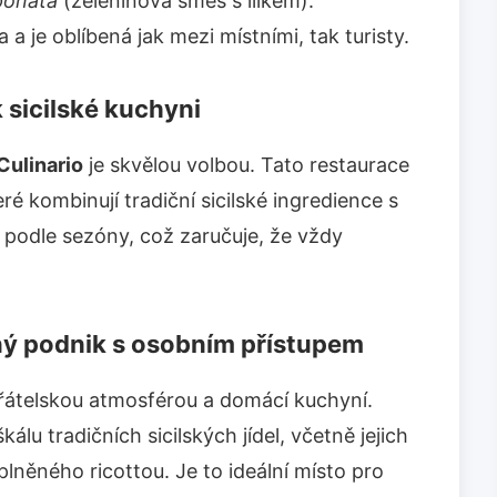
ponata
(zeleninová směs s lilkem).
a je oblíbená jak mezi místními, tak turisty.
k sicilské kuchyni
 Culinario
je skvělou volbou. Tato restaurace
ré kombinují tradiční sicilské ingredience s
podle sezóny, což zaručuje, že vždy
nný podnik s osobním přístupem
přátelskou atmosférou a domácí kuchyní.
kálu tradičních sicilských jídel, včetně jejich
lněného ricottou. Je to ideální místo pro