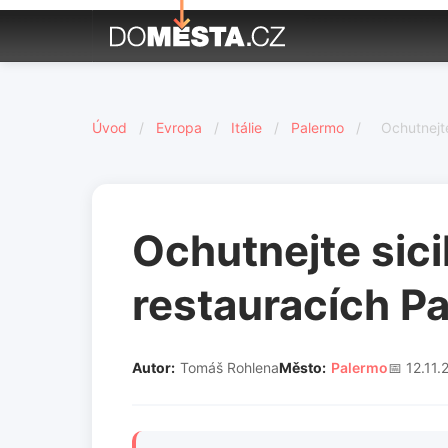
Úvod
/
Evropa
/
Itálie
/
Palermo
/
Ochutnejte
Ochutnejte sici
restauracích P
Autor:
Tomáš Rohlena
Město:
Palermo
📅 12.11