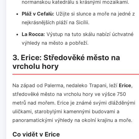
normanskou katedrálu s krásnými mozaikami.
Pláž v Cefalù:
Užijte si slunce a moře na jedné z
nejkrásnějších pláží na Sicílii.
La Rocca:
Výstup na tuto skálu nabízí úchvatné
výhledy na město a pobřeží.
3. Erice: Středověké město na
vrcholu hory
Na západ od Palerma, nedaleko Trapani, leží
Erice
,
středověké město na vrcholu hory ve výšce 750
metrů nad mořem. Erice je známé svými dlážděnými
uličkami, starobylými kamennými budovami a
panoramatickými výhledy na okolní krajinu a moře.
Co vidět v Erice