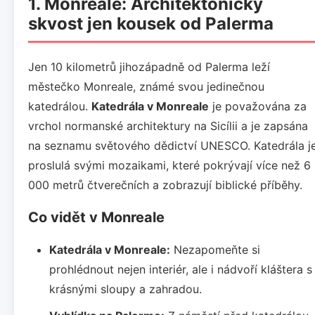
1. Monreale: Architektonický
skvost jen kousek od Palerma
Jen 10 kilometrů jihozápadně od Palerma leží
městečko Monreale, známé svou jedinečnou
katedrálou.
Katedrála v Monreale
je považována za
vrchol normanské architektury na Sicílii a je zapsána
na seznamu světového dědictví UNESCO. Katedrála j
proslulá svými mozaikami, které pokrývají více než 6
000 metrů čtverečních a zobrazují biblické příběhy.
Co vidět v Monreale
Katedrála v Monreale:
Nezapomeňte si
prohlédnout nejen interiér, ale i nádvoří kláštera s
krásnými sloupy a zahradou.