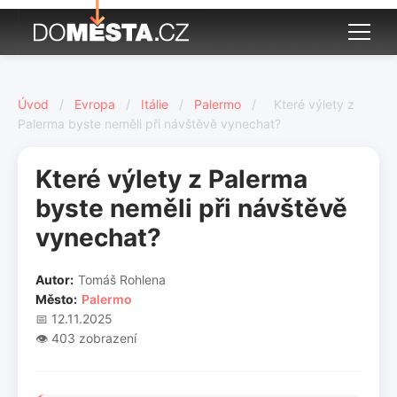
Úvod
/
Evropa
/
Itálie
/
Palermo
/
Které výlety z
Palerma byste neměli při návštěvě vynechat?
Které výlety z Palerma
byste neměli při návštěvě
vynechat?
Autor:
Tomáš Rohlena
Město:
Palermo
📅 12.11.2025
👁️ 403 zobrazení