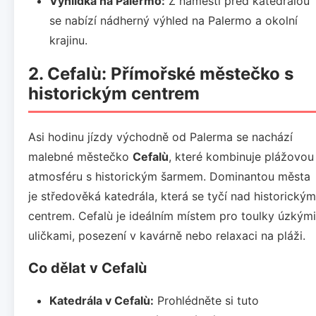
Vyhlídka na Palermo:
Z náměstí před katedrálou
se nabízí nádherný výhled na Palermo a okolní
krajinu.
2. Cefalù: Přímořské městečko s
historickým centrem
Asi hodinu jízdy východně od Palerma se nachází
malebné městečko
Cefalù
, které kombinuje plážovou
atmosféru s historickým šarmem. Dominantou města
je středověká katedrála, která se tyčí nad historickým
centrem. Cefalù je ideálním místem pro toulky úzkými
uličkami, posezení v kavárně nebo relaxaci na pláži.
Co dělat v Cefalù
Katedrála v Cefalù:
Prohlédněte si tuto