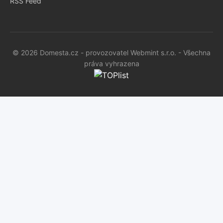
RSS Feed
© 2026 Domesta.cz - provozovatel Webmint s.r.o. - Všechna
práva vyhrazena