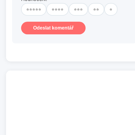
⭐⭐⭐⭐⭐
⭐⭐⭐⭐
⭐⭐⭐
⭐⭐
⭐
Odeslat komentář