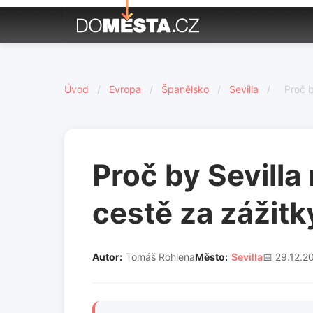
Úvod
/
Evropa
/
Španělsko
/
Sevilla
/
Proč b
Proč by Sevilla
cestě za zážitk
Autor:
Tomáš Rohlena
Město:
Sevilla
📅 29.12.2