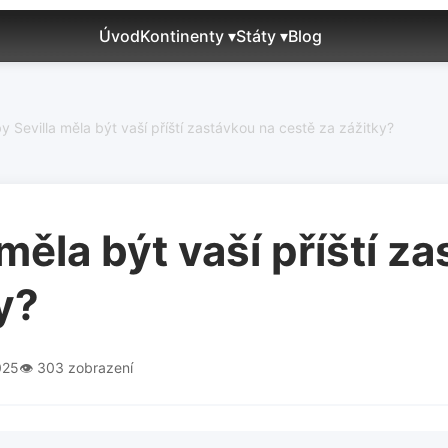
Úvod
Kontinenty ▾
Státy ▾
Blog
y Sevilla měla být vaší příští zastávkou na cestě za zážitky?
 měla být vaší příští z
y?
025
👁️ 303 zobrazení