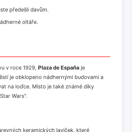
yste předešli davům.
nádherné oltáře.
vu v roce 1929,
Plaza de España
je
stí je obklopeno nádhernými budovami a
at na loďce. Místo je také známé díky
Star Wars".
arevných keramických laviček, které