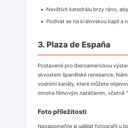
Navštívit katedrálu brzy ráno, ab
Podívat se na královskou kapli a 
3. Plaza de España
Postavené pro Iberoamerickou výsta
skvostem španělské renesance. Námě
vodními kanály, které můžete objevov
mnoha filmovým natáčením, včetně "
Foto příležitosti
Nezapomeňte si udělat fotografii u b