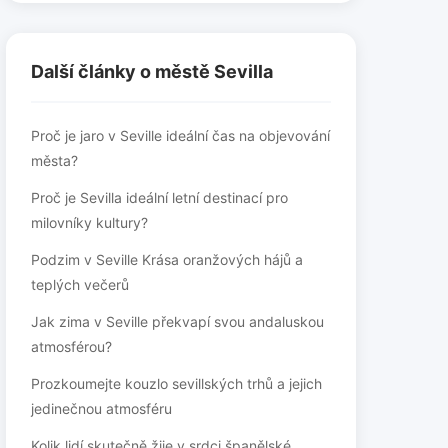
Další články o městě Sevilla
Proč je jaro v Seville ideální čas na objevování
města?
Proč je Sevilla ideální letní destinací pro
milovníky kultury?
Podzim v Seville Krása oranžových hájů a
teplých večerů
Jak zima v Seville překvapí svou andaluskou
atmosférou?
Prozkoumejte kouzlo sevillských trhů a jejich
jedinečnou atmosféru
Kolik lidí skutečně žije v srdci španělské