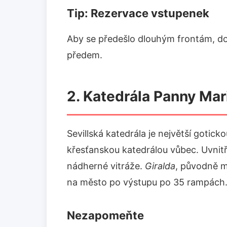
Tip: Rezervace vstupenek
Aby se předešlo dlouhým frontám, do
předem.
2. Katedrála Panny Mar
Sevillská katedrála je největší goticko
křesťanskou katedrálou vůbec. Uvnit
nádherné vitráže.
Giralda
, původně m
na město po výstupu po 35 rampách
Nezapomeňte