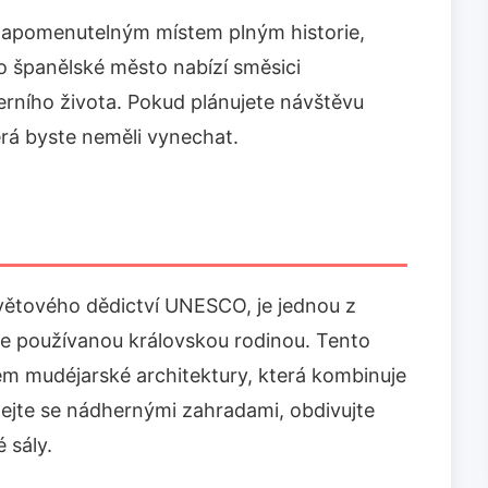
nezapomenutelným místem plným historie,
oto španělské město nabízí směsici
rního života. Pokud plánujete návštěvu
terá byste neměli vynechat.
větového dědictví UNESCO, je jednou z
ále používanou královskou rodinou. Tento
em mudéjarské architektury, která kombinuje
zejte se nádhernými zahradami, obdivujte
 sály.