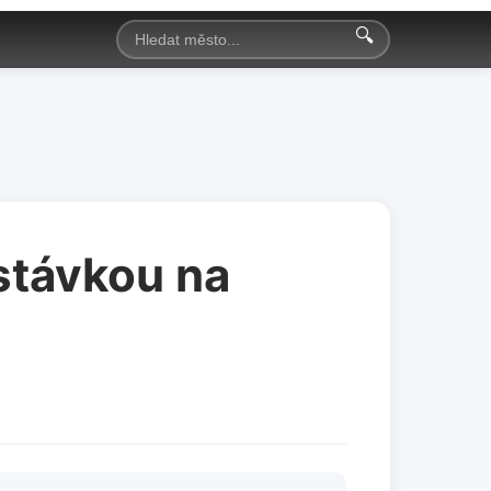
🔍
astávkou na