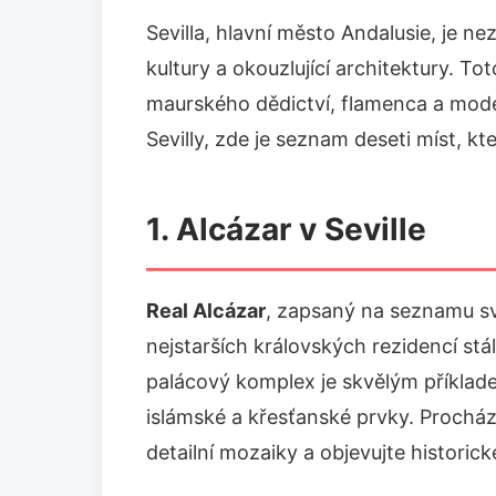
Sevilla, hlavní město Andalusie, je 
kultury a okouzlující architektury. T
maurského dědictví, flamenca a mode
Sevilly, zde je seznam deseti míst, k
1. Alcázar v Seville
Real Alcázar
, zapsaný na seznamu s
nejstarších královských rezidencí st
palácový komplex je skvělým příklad
islámské a křesťanské prvky. Prochá
detailní mozaiky a objevujte historické