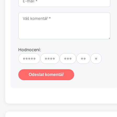
Hodnocení:
⭐⭐⭐⭐⭐
⭐⭐⭐⭐
⭐⭐⭐
⭐⭐
⭐
Odeslat komentář