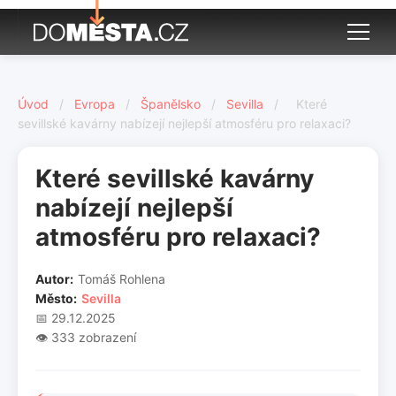
Úvod
/
Evropa
/
Španělsko
/
Sevilla
/
Které
sevillské kavárny nabízejí nejlepší atmosféru pro relaxaci?
Které sevillské kavárny
nabízejí nejlepší
atmosféru pro relaxaci?
Autor:
Tomáš Rohlena
Město:
Sevilla
📅 29.12.2025
👁️ 333 zobrazení