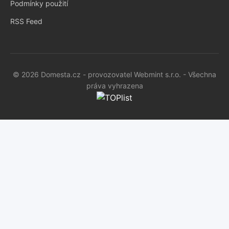
Podmínky použití
RSS Feed
© 2026 Domesta.cz - provozovatel Webmint s.r.o. - Všechna
práva vyhrazena