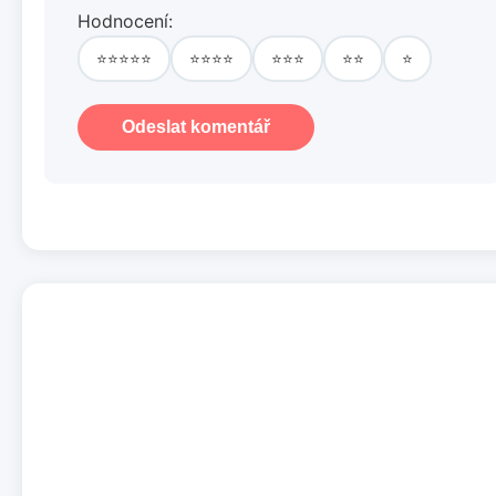
Hodnocení:
⭐⭐⭐⭐⭐
⭐⭐⭐⭐
⭐⭐⭐
⭐⭐
⭐
Odeslat komentář