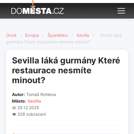
Úvod
/
Evropa
/
Španělsko
/
Sevilla
/
Sevilla láká
gurmány Které restaurace nesmíte minout?
Sevilla láká gurmány Které
restaurace nesmíte
minout?
Autor:
Tomáš Rohlena
Město:
Sevilla
📅 29.12.2025
👁️ 329 zobrazení