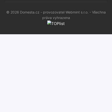
© 2026 Domesta.cz - provozovatel Webmint s.r.o. - Všechna
práva vyhrazena