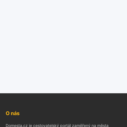
O nás
Domesta.cz je cestovatelský portál zaměřený na města