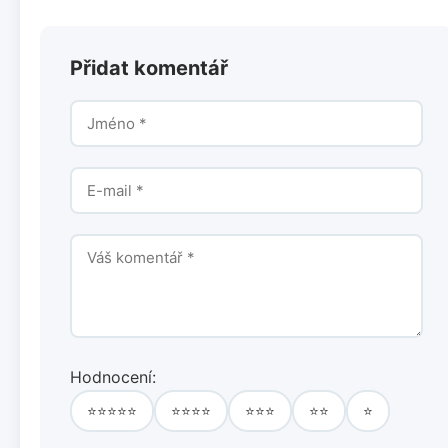
Přidat komentář
Hodnocení:
⭐⭐⭐⭐⭐
⭐⭐⭐⭐
⭐⭐⭐
⭐⭐
⭐