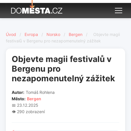
Úvod
/
Evropa
/
Norsko
/
Bergen
/
Objevte magii
festivalů v Bergenu pro nezapomenutelný zážitek
Objevte magii festivalů v
Bergenu pro
nezapomenutelný zážitek
Autor:
Tomáš Rohlena
Město:
Bergen
📅 23.12.2025
👁️ 290 zobrazení