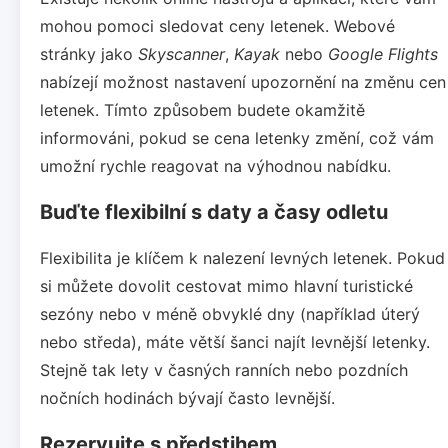
mohou pomoci sledovat ceny letenek. Webové
stránky jako
Skyscanner
,
Kayak
nebo
Google Flights
nabízejí možnost nastavení upozornění na změnu cen
letenek. Tímto způsobem budete okamžitě
informováni, pokud se cena letenky změní, což vám
umožní rychle reagovat na výhodnou nabídku.
Buďte flexibilní s daty a časy odletu
Flexibilita je klíčem k nalezení levných letenek. Pokud
si můžete dovolit cestovat mimo hlavní turistické
sezóny nebo v méně obvyklé dny (například úterý
nebo středa), máte větší šanci najít levnější letenky.
Stejně tak lety v časných ranních nebo pozdních
nočních hodinách bývají často levnější.
Rezervujte s předstihem