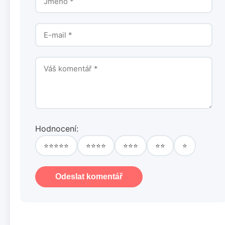
Hodnocení:
⭐⭐⭐⭐⭐
⭐⭐⭐⭐
⭐⭐⭐
⭐⭐
⭐
Odeslat komentář