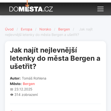
Úvod
/
Evropa
/
Norsko
/
Bergen
/
Jak najít
nejlevnější letenky do města Bergen a ušetřit?
Jak najít nejlevnější
letenky do města Bergen a
ušetřit?
Autor:
Tomáš Rohlena
Město:
Bergen
📅 23.12.2025
👁️ 314 zobrazení