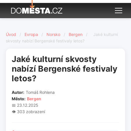
Úvod
/
Evropa
/
Norsko
/
Bergen
/
Jaké kulturní
skvosty nabízí Bergenské festivaly letos?
Jaké kulturní skvosty
nabízí Bergenské festivaly
letos?
Autor:
Tomáš Rohlena
Město:
Bergen
📅 23.12.2025
👁️ 303 zobrazení