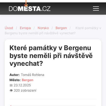
Úvod
/
Evropa
/
Norsko
/
Bergen
/
Které památky v
Bergenu byste neměli při návštěvě vynechat?
Které památky v Bergenu
byste neměli při návštěvě
vynechat?
Autor:
Tomáš Rohlena
Město:
Bergen
📅 23.12.2025
👁️ 320 zobrazení