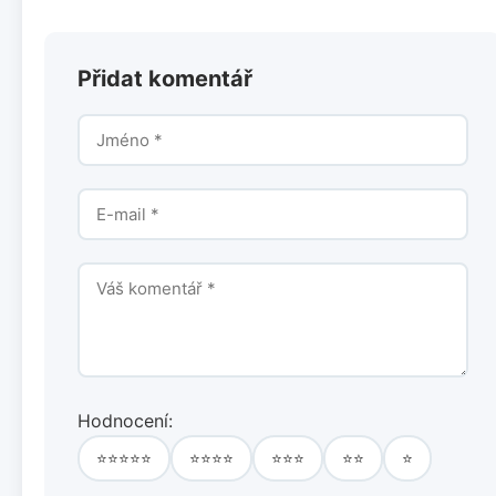
Přidat komentář
Hodnocení:
⭐⭐⭐⭐⭐
⭐⭐⭐⭐
⭐⭐⭐
⭐⭐
⭐