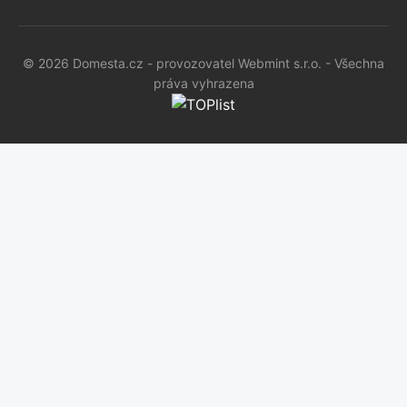
© 2026 Domesta.cz - provozovatel Webmint s.r.o. - Všechna
práva vyhrazena