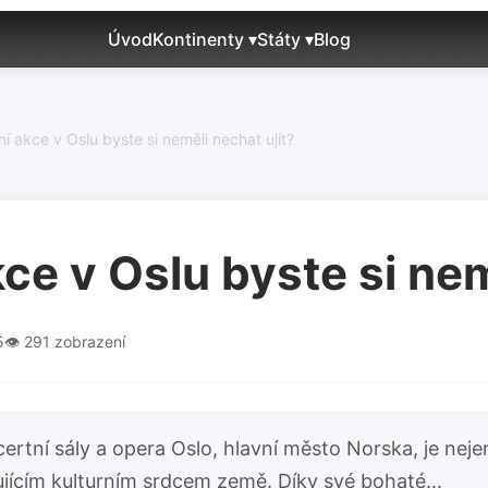
Úvod
Kontinenty ▾
Státy ▾
Blog
ní akce v Oslu byste si neměli nechat ujít?
kce v Oslu byste si nem
5
👁️ 291 zobrazení
ncertní sály a opera Oslo, hlavní město Norska, je nej
jícím kulturním srdcem země. Díky své bohaté...