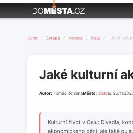
Úvod
/
Evropa
/
Norsko
/
Oslo
/
Jaké kultur
Jaké kulturní a
Autor:
Tomáš Rohlena
Město:
Oslo
📅 26.11.202
Kulturní život v Oslu: Divadla, ko
ekonomického dění, ale také pulsu