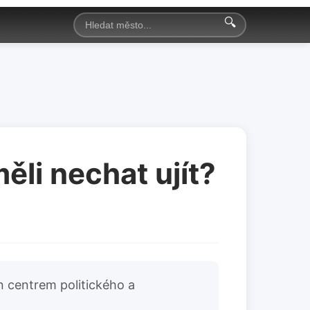
🔍
ěli nechat ujít?
en centrem politického a