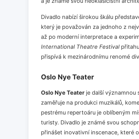
a je známé svou neoklasicistní archit
Divadlo nabízí širokou škálu představ
který je považován za jednoho z nejv
až po moderní interpretace a experi
International Theatre Festival
přitahu
přispívá k mezinárodnímu renomé div
Oslo Nye Teater
Oslo Nye Teater
je další významnou s
zaměřuje na produkci muzikálů, kome
pestrému repertoáru je oblíbeným mís
turisty. Divadlo je známé svou schop
přinášet inovativní inscenace, které o