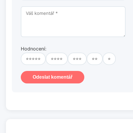
Hodnocení:
⭐⭐⭐⭐⭐
⭐⭐⭐⭐
⭐⭐⭐
⭐⭐
⭐
Odeslat komentář