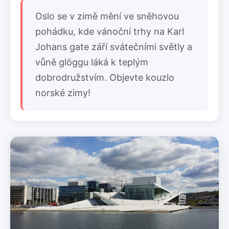
Oslo se v zimě mění ve sněhovou
pohádku, kde vánoční trhy na Karl
Johans gate září svátečními světly a
vůně glöggu láká k teplým
dobrodružstvím. Objevte kouzlo
norské zimy!