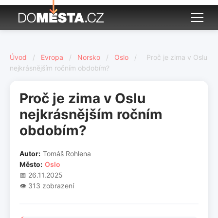
Úvod
/
Evropa
/
Norsko
/
Oslo
/
Proč je zima v Oslu
nejkrásnějším ročním obdobím?
Proč je zima v Oslu
nejkrásnějším ročním
obdobím?
Autor:
Tomáš Rohlena
Město:
Oslo
📅 26.11.2025
👁️ 313 zobrazení