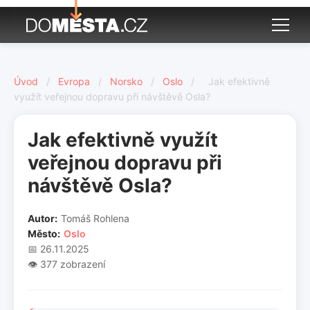
Úvod
/
Evropa
/
Norsko
/
Oslo
/
Jak efektivně
využít veřejnou dopravu při návštěvě Osla?
Jak efektivně využít
veřejnou dopravu při
návštěvě Osla?
Autor:
Tomáš Rohlena
Město:
Oslo
📅 26.11.2025
👁️ 377 zobrazení