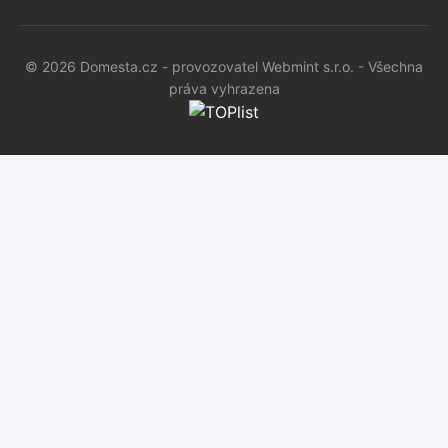
© 2026 Domesta.cz - provozovatel Webmint s.r.o. - Všechna
práva vyhrazena