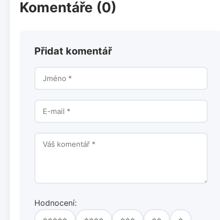
Komentáře (0)
Přidat komentář
Hodnocení:
⭐⭐⭐⭐⭐
⭐⭐⭐⭐
⭐⭐⭐
⭐⭐
⭐