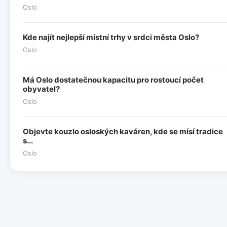
Oslo
Kde najít nejlepší místní trhy v srdci města Oslo?
Oslo
Má Oslo dostatečnou kapacitu pro rostoucí počet
obyvatel?
Oslo
Objevte kouzlo osloských kaváren, kde se mísí tradice
s...
Oslo