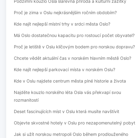
Podzimní kouzlo Osla Barevná příroda a kulturní zážitky
Proč je zima v Oslu nejkrásnějším ročním obdobím?
Kde najít nejlepší místní trhy v srdci města Oslo?
Má Oslo dostatečnou kapacitu pro rostoucí počet obyvatel?
Proč je letiště v Oslu klíčovým bodem pro norskou dopravu?
Chcete vědět aktuální čas v norském hlavním městě Oslo?
Kde najít nejlepší parkovací místa v norském Oslu?
Kde v Oslu najdete centrum města plné historie a života
Najděte kouzlo norského léta Osla vás překvapí svou
rozmanitostí
Deset fascinujících míst v Oslu která musíte navštívit
Objevte skvostné hotely v Oslu pro nezapomenutelný pobyt
Jak si užít norskou metropoli Oslo během prodlouženého