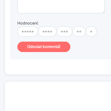
Hodnocení:
⭐⭐⭐⭐⭐
⭐⭐⭐⭐
⭐⭐⭐
⭐⭐
⭐
Odeslat komentář