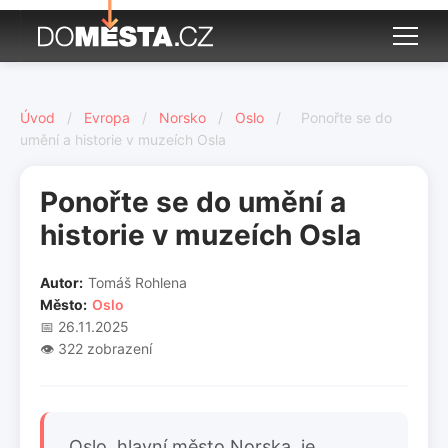
Úvod
/
Evropa
/
Norsko
/
Oslo
/
Ponořte se do
umění a historie v muzeích Osla
Ponořte se do umění a
historie v muzeích Osla
Autor:
Tomáš Rohlena
Město:
Oslo
📅 26.11.2025
👁️ 322 zobrazení
Oslo, hlavní město Norska, je